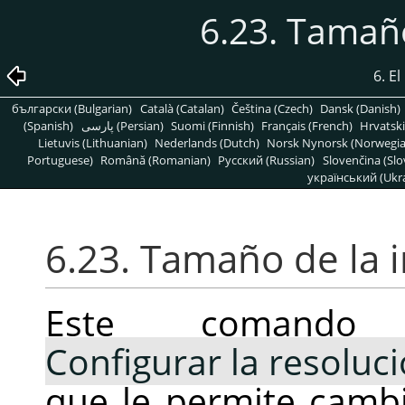
6.23. Tamañ
6. E
български (Bulgarian)
Català (Catalan)
Čeština (Czech)
Dansk (Danish)
(Spanish)
پارسی (Persian)
Suomi (Finnish)
Français (French)
Hrvatski
Lietuvis (Lithuanian)
Nederlands (Dutch)
Norsk Nynorsk (Norwegi
Portuguese)
Română (Romanian)
Pусский (Russian)
Slovenčina (Slo
український (Ukra
6.23. Tamaño de la 
Este comando
Configurar la resoluc
que le permite camb