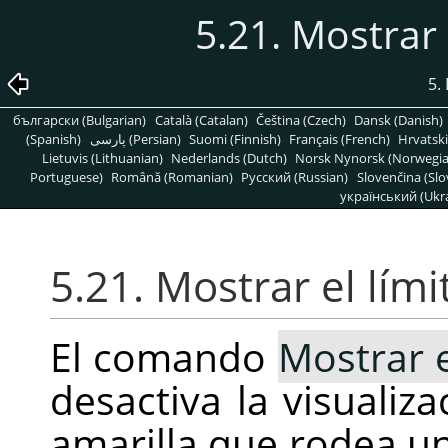
5.21. Mostrar 
5.
български (Bulgarian)
Català (Catalan)
Čeština (Czech)
Dansk (Danish)
(Spanish)
پارسی (Persian)
Suomi (Finnish)
Français (French)
Hrvatski
Lietuvis (Lithuanian)
Nederlands (Dutch)
Norsk Nynorsk (Norwegi
Portuguese)
Română (Romanian)
Pусский (Russian)
Slovenčina (Slo
український (Ukra
5.21. Mostrar el lími
El comando
Mostrar e
desactiva la visualiz
amarilla que rodea un