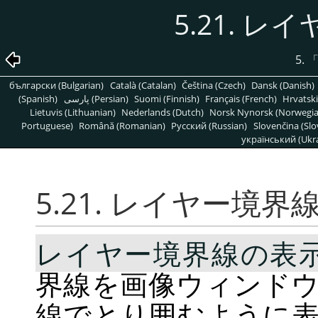
5.21. 
5.
български (Bulgarian)
Català (Catalan)
Čeština (Czech)
Dansk (Danish)
(Spanish)
پارسی (Persian)
Suomi (Finnish)
Français (French)
Hrvatski
Lietuvis (Lithuanian)
Nederlands (Dutch)
Norsk Nynorsk (Norwegi
Portuguese)
Română (Romanian)
Pусский (Russian)
Slovenčina (Slo
український (Ukra
5.21. レイヤー境界
レイヤー境界線の表
界線を画像ウィンド
線でとり囲むように