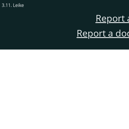
3.11. Leike
Report 
Report a do