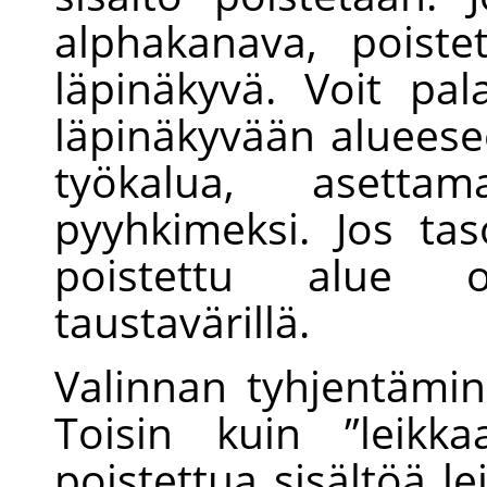
alphakanava, poiste
läpinäkyvä. Voit pal
läpinäkyvään aluees
työkalua, asettam
pyyhkimeksi. Jos tas
poistettu alue o
taustavärillä.
Valinnan tyhjentämine
Toisin kuin
”
leikka
poistettua sisältöä l