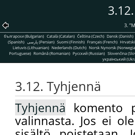
3.12
3.
”
M
български (Bulgarian)
Català (Catalan)
Čeština (Czech)
Dansk (Danish)
(Spanish)
پارسی (Persian)
Suomi (Finnish)
Français (French)
Hrvatski
Lietuvis (Lithuanian)
Nederlands (Dutch)
Norsk Nynorsk (Norwegi
Portuguese)
Română (Romanian)
Pусский (Russian)
Slovenčina (Slo
український (Ukra
3.12. Tyhjennä
Tyhjennä
komento po
valinnasta. Jos ei ole
sisältö poistetaan. J