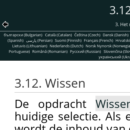
3.1
3. He
български (Bulgarian)
Català (Catalan)
Čeština (Czech)
Dansk (Danish)
(Spanish)
پارسی (Persian)
Suomi (Finnish)
Français (French)
Hrvatski
Lietuvis (Lithuanian)
Nederlands (Dutch)
Norsk Nynorsk (Norwegi
Portuguese)
Română (Romanian)
Pусский (Russian)
Slovenčina (Slo
український (Ukra
3.12. Wissen
De opdracht
Wisse
huidige selectie. Als 
wordt de inhoud van d