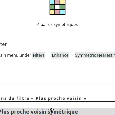
4 paires symétriques
lter
e main menu under
Filters
→
Enhance
→
Symmetric Nearest
ons du filtre
«
Plus proche voisin
»