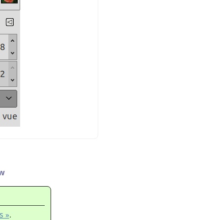
ew
s »
.