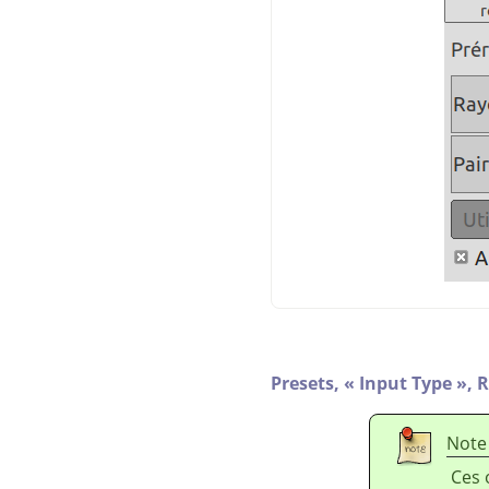
Presets,
«
Input Type
»
,
R
Note
Ces 