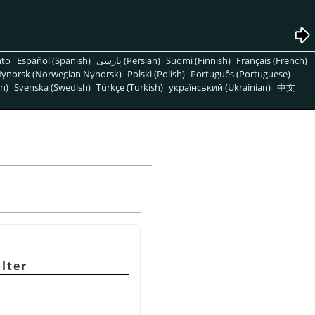
nto
Español (Spanish)
پارسی (Persian)
Suomi (Finnish)
Français (French)
ynorsk (Norwegian Nynorsk)
Polski (Polish)
Português (Portuguese)
n)
Svenska (Swedish)
Türkçe (Turkish)
український (Ukrainian)
中文
ilter