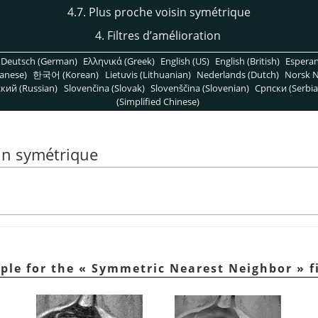
4.7. Plus proche voisin symétrique
4. Filtres d’amélioration
Deutsch (German)
Ελληνικά (Greek)
English (US)
English (British)
Espera
anese)
한국어 (Korean)
Lietuvis (Lithuanian)
Nederlands (Dutch)
Norsk N
кий (Russian)
Slovenčina (Slovak)
Slovenščina (Slovenian)
Српски (Serbia
(Simplified Chinese)
sin symétrique
ple for the
«
Symmetric Nearest Neighbor
»
f