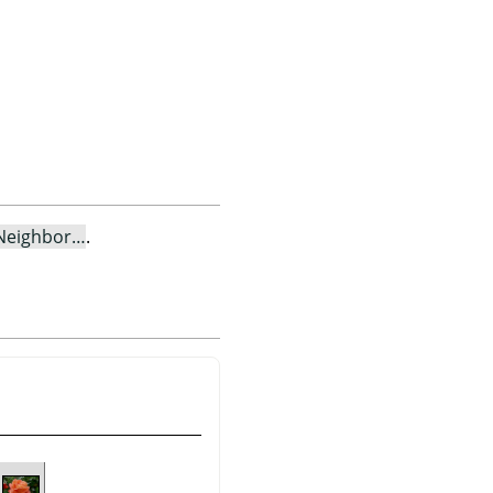
 Neighbor…
.