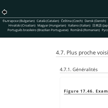
български (Bulgarian)
Català (Catalan)
Čeština (Czech)
Dansk (Danish)
Hrvatski (Croatian)
Magyar (Hungarian)
Italiano (Italian)
日本語 (Jap
Português brasileiro (Brazilian Portuguese)
Română (Romanian)
Pусс
4.7. Plus proche voi
4.7.1. Généralités
Figure 17.46. Exam