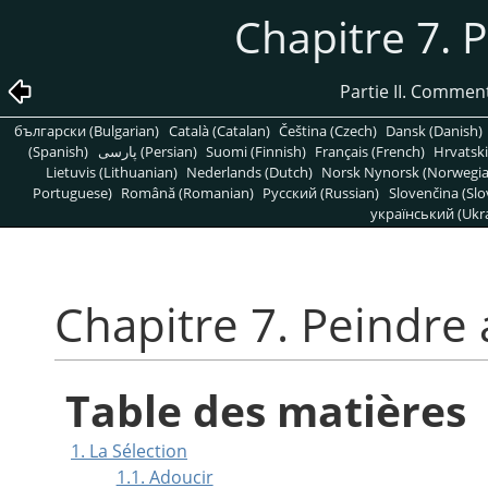
Chapitre 7. 
Partie II. Commen
български (Bulgarian)
Català (Catalan)
Čeština (Czech)
Dansk (Danish)
(Spanish)
پارسی (Persian)
Suomi (Finnish)
Français (French)
Hrvatski
Lietuvis (Lithuanian)
Nederlands (Dutch)
Norsk Nynorsk (Norwegi
Portuguese)
Română (Romanian)
Pусский (Russian)
Slovenčina (Slo
український (Ukra
Chapitre 7. Peindre
Table des matières
1. La Sélection
1.1. Adoucir