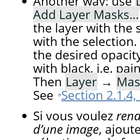
Another way: use
Add Layer Masks…
the layer with the se
with the selection
the desired opacity
with black, i.e. pai
Then
Layer
→
Mas
See
Section 2.1.4
Si vous voulez
rend
d’une image
, ajout