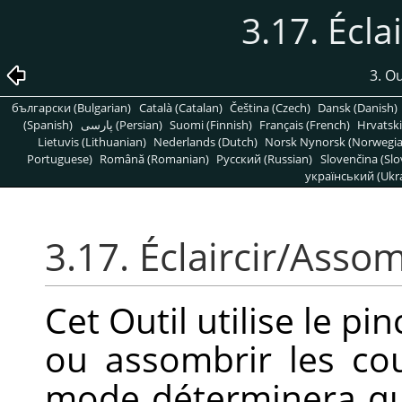
3.17. Écla
3. Ou
български (Bulgarian)
Català (Catalan)
Čeština (Czech)
Dansk (Danish)
(Spanish)
پارسی (Persian)
Suomi (Finnish)
Français (French)
Hrvatski
Lietuvis (Lithuanian)
Nederlands (Dutch)
Norsk Nynorsk (Norwegi
Portuguese)
Română (Romanian)
Pусский (Russian)
Slovenčina (Slo
український (Ukra
3.17. Éclaircir/Asso
Cet Outil utilise le pi
ou assombrir les co
mode déterminera que