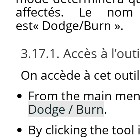
affectés. Le nom
est
«
Dodge/Burn
»
.
3.17.1. Accès à l’outi
On accède à cet outil
From the main me
Dodge / Burn
.
By clicking the tool