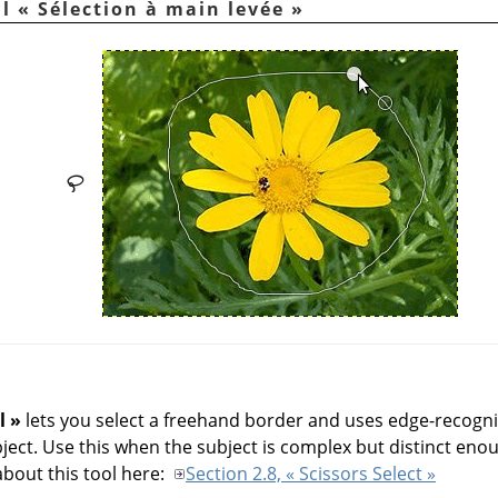
il
«
Sélection à main levée
»
l
»
lets you select a freehand border and uses edge-recognit
ect. Use this when the subject is complex but distinct enou
out this tool here:
Section 2.8, « Scissors Select »