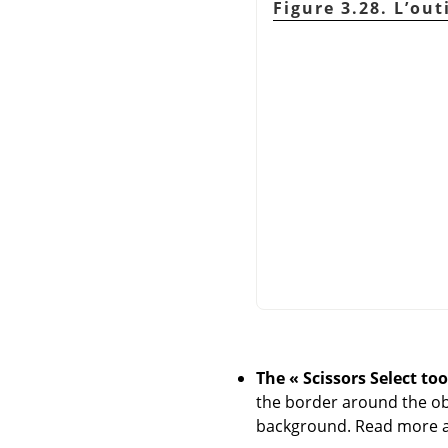
Figure 3.28. L’out
The
«
Scissors Select too
the border around the obj
background. Read more ab