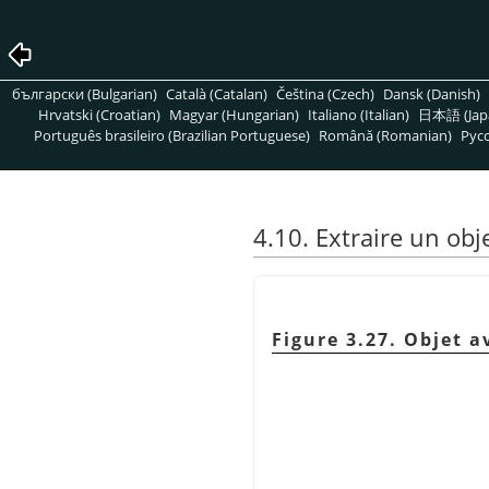
български (Bulgarian)
Català (Catalan)
Čeština (Czech)
Dansk (Danish)
Hrvatski (Croatian)
Magyar (Hungarian)
Italiano (Italian)
日本語 (Jap
Português brasileiro (Brazilian Portuguese)
Română (Romanian)
Pусс
4.10. Extraire un obj
Figure 3.27. Objet a