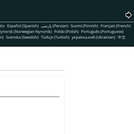
nto
Español (Spanish)
پارسی (Persian)
Suomi (Finnish)
Français (French)
ynorsk (Norwegian Nynorsk)
Polski (Polish)
Português (Portuguese)
n)
Svenska (Swedish)
Türkçe (Turkish)
український (Ukrainian)
中文