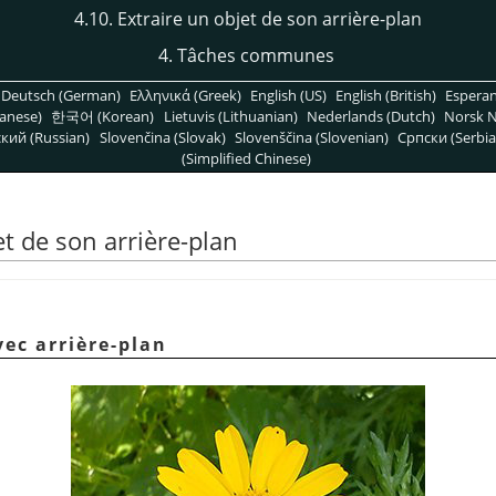
4.10. Extraire un objet de son arrière-plan
4. Tâches communes
Deutsch (German)
Ελληνικά (Greek)
English (US)
English (British)
Espera
anese)
한국어 (Korean)
Lietuvis (Lithuanian)
Nederlands (Dutch)
Norsk N
кий (Russian)
Slovenčina (Slovak)
Slovenščina (Slovenian)
Српски (Serbia
(Simplified Chinese)
et de son arrière-plan
vec arrière-plan