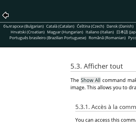
български (Bulgarian)
Català (Catalan)
Čeština (Czech)
Dansk (Danish)
Hrvatski (Croatian)
Magyar (Hungarian)
Italiano (Italian)
日本語 (Jap
Português brasileiro (Brazilian Portuguese)
Română (Romanian)
Pусс
5.3. Afficher tout
The
Show All
command makes 
image. This allows you to dr
5.3.1. Accès à la com
You can access this com