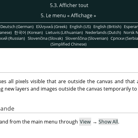
5.3. Afficher tout
5. Le menu
«
Affichage
»
Deutsch (German)
Ελληνικά (Greek)
English (US)
English (British)
Espera
anese)
한국어 (Korean)
Lietuvis (Lithuanian)
Nederlands (Dutch)
Norsk N
кий (Russian)
Slovenčina (Slovak)
Slovenščina (Slovenian)
Српски (Serbia
(Simplified Chinese)
all pixels visible that are outside the canvas and that 
ag new layers and images outside the canvas temporarily to
mande
mand from the main menu through
View
→
Show All
.