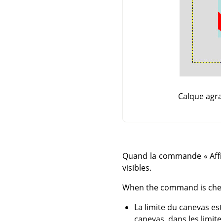
Calque agr
Quand la commande
«
Aff
visibles.
When the command is checked
La limite du canevas e
canevas, dans les limi