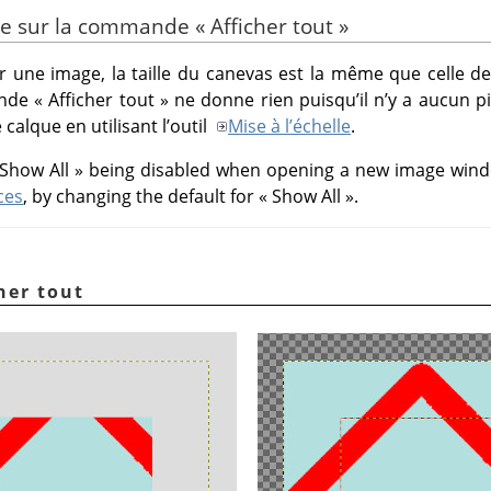
ase sur la commande
«
Afficher tout
»
 une image, la taille du canevas est la même que celle de 
ande
«
Afficher tout
»
ne donne rien puisqu’il n’y a aucun p
calque en utilisant l’outil
Mise à l’échelle
.
Show All
»
being disabled when opening a new image wind
ces
, by changing the default for
«
Show All
»
.
her tout