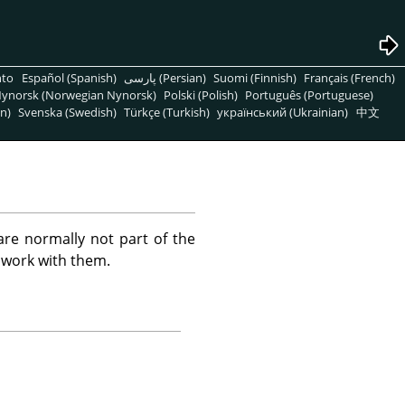
nto
Español (Spanish)
پارسی (Persian)
Suomi (Finnish)
Français (French)
ynorsk (Norwegian Nynorsk)
Polski (Polish)
Português (Portuguese)
n)
Svenska (Swedish)
Türkçe (Turkish)
український (Ukrainian)
中文
are normally not part of the
 work with them.