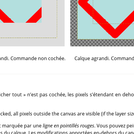
Calque agrandi. Command
andi. Commande non cochée.
icher tout
»
n’est pas cochée, les pixels s’étendant en deh
, all pixels outside the canvas are visible (if the layer siz
st marquée par une
ligne en pointillés rouges
. Vous pouvez pe
tes du calque. Les modifications apportées en-dehors du ca