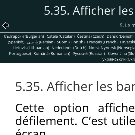
5.35. Afficher le
5. Le
български (Bulgarian)
Català (Catalan)
Čeština (Czech)
Dansk (Danish)
(Spanish)
پارسی (Persian)
Suomi (Finnish)
Français (French)
Hrvatski
Lietuvis (Lithuanian)
Nederlands (Dutch)
Norsk Nynorsk (Norwegi
Portuguese)
Română (Romanian)
Pусский (Russian)
Slovenčina (Slo
український (Ukra
5.35. Afficher les b
Cette option affic
défilement. C’est utile
écran.