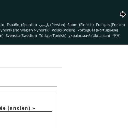
nto
Español (Spanish)
پارسی (Persian)
Suomi (Finnish)
Français (French)
ynorsk (Norwegian Nynorsk)
Polski (Polish)
Português (Portuguese)
n)
Svenska (Swedish)
Türkçe (Turkish)
український (Ukrainian)
中文
ée (ancien)
»