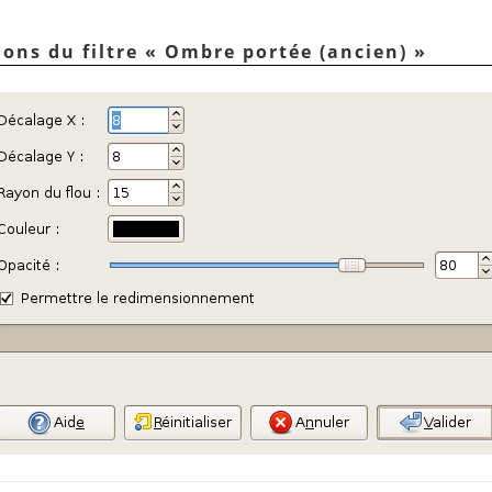
ions du filtre
«
Ombre portée (ancien)
»