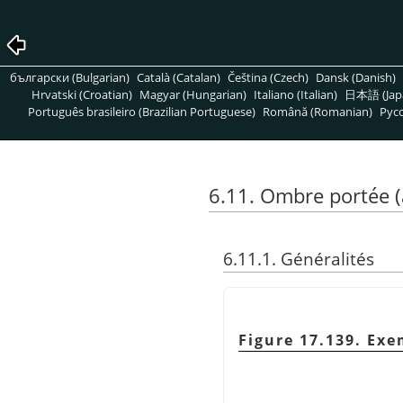
български (Bulgarian)
Català (Catalan)
Čeština (Czech)
Dansk (Danish)
Hrvatski (Croatian)
Magyar (Hungarian)
Italiano (Italian)
日本語 (Jap
Português brasileiro (Brazilian Portuguese)
Română (Romanian)
Pусс
6.11. Ombre portée (
6.11.1. Généralités
Figure 17.139. Exe