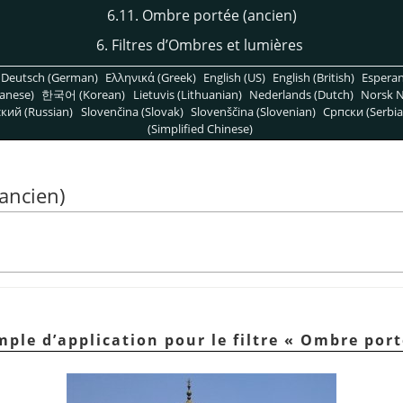
6.11. Ombre portée (ancien)
6. Filtres d’Ombres et lumières
Deutsch (German)
Ελληνικά (Greek)
English (US)
English (British)
Espera
anese)
한국어 (Korean)
Lietuvis (Lithuanian)
Nederlands (Dutch)
Norsk N
кий (Russian)
Slovenčina (Slovak)
Slovenščina (Slovenian)
Српски (Serbia
(Simplified Chinese)
ancien)
mple d’application pour le filtre
«
Ombre port