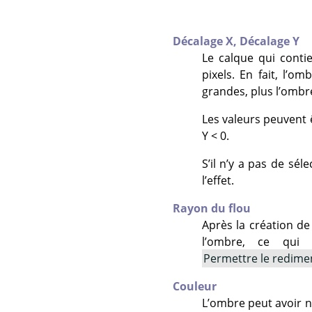
Décalage X,
Décalage Y
Le calque qui conti
pixels. En fait, l’o
grandes, plus l’ombr
Les valeurs peuvent ê
Y < 0.
S’il n’y a pas de sél
l’effet.
Rayon du flou
Après la création d
l’ombre, ce qui l
Permettre le redim
Couleur
L’ombre peut avoir n’