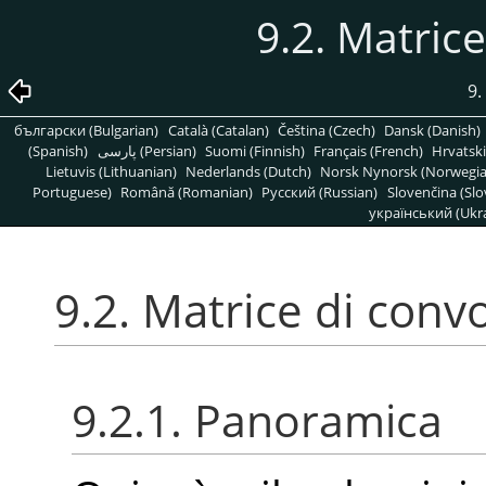
9.2. Matric
9.
български (Bulgarian)
Català (Catalan)
Čeština (Czech)
Dansk (Danish)
(Spanish)
پارسی (Persian)
Suomi (Finnish)
Français (French)
Hrvatski
Lietuvis (Lithuanian)
Nederlands (Dutch)
Norsk Nynorsk (Norwegi
Portuguese)
Română (Romanian)
Pусский (Russian)
Slovenčina (Slo
український (Ukra
9.2. Matrice di conv
9.2.1. Panoramica