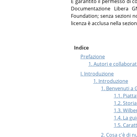
È garantito il permesso di c
Documentazione Libera GNU
Foundation; senza sezioni non
licenza è acclusa nella sezion
Indice
Prefazione
1. Autori e collabora
I. Introduzione
1. Introduzione
1. Benvenuti a
1.1. Piat
1.2. Stori
1.3. Wilbe
1.4. La gu
1.5. Carat
2. Cosa c'è di 