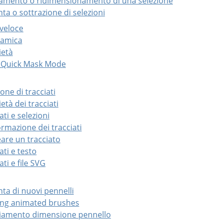
tamento o ridimensionamento di una selezione
nta o sottrazione di selezioni
 veloce
ramica
ietà
g Quick Mask Mode
ione di tracciati
età dei tracciati
ati e selezioni
ormazione dei tracciati
eare un tracciato
ati e testo
ati e file
SVG
nta di nuovi pennelli
ting animated brushes
iamento dimensione pennello