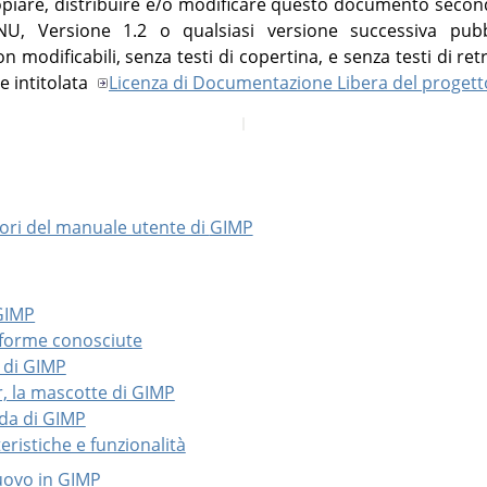
opiare, distribuire e/o modificare questo documento second
, Versione 1.2 o qualsiasi versione successiva pubb
 modificabili, senza testi di copertina, e senza testi di re
e intitolata
Licenza di Documentazione Libera del proget
tori del manuale utente di
GIMP
 GIMP
taforme conosciute
a di GIMP
r, la mascotte di GIMP
ida di GIMP
teristiche e funzionalità
nuovo in GIMP