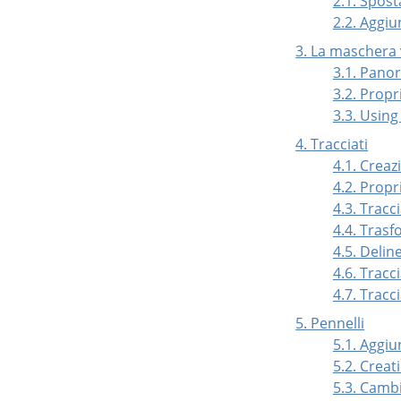
2.1. Spos
2.2. Aggiu
3. La maschera
3.1. Pano
3.2. Propr
3.3. Usin
4.
Tracciati
4.1. Creaz
4.2. Propri
4.3. Tracci
4.4. Trasf
4.5. Delin
4.6. Tracci
4.7. Tracci
5. Pennelli
5.1. Aggiu
5.2. Crea
5.3. Camb