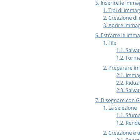
5. Inserire le imma
1. Tipi di imma
2. Creazione di 
3. Aprire immag
6. Estrarre le imm
1. File
1.1. Salva
1.2. Format
2. Preparare im
2.1. Imma
2.2. Riduz
2.3. Salva
7. Disegnare con 
1. La selezione
1.1. Sfum
1.2. Rend
2. Creazione e u