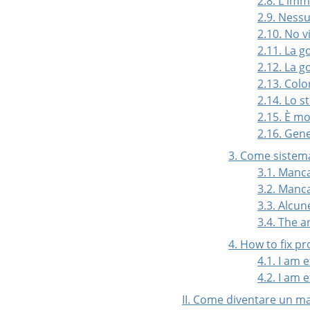
2.8. L'imm
2.9. Nessu
2.10. No v
2.11. La 
2.12. La 
2.13. Colo
2.14. Lo s
2.15. È m
2.16. Gene
3. Come sistema
3.1. Manca
3.2. Manca
3.3. Alcu
3.4. The 
4. How to fix p
4.1. I am 
4.2. I am 
II. Come diventare un m