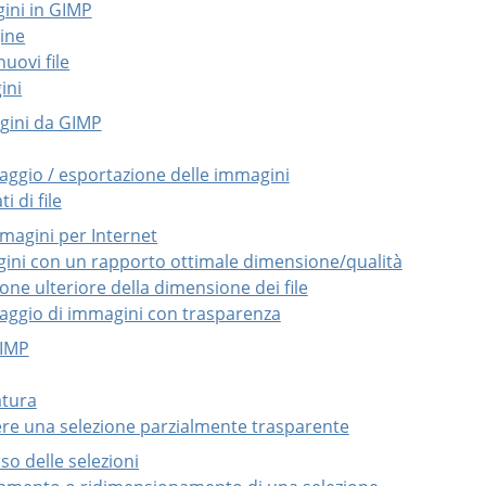
gini in GIMP
gine
nuovi file
ini
agini da GIMP
taggio / esportazione delle immagini
i di file
magini per Internet
gini con un rapporto ottimale dimensione/qualità
ione ulteriore della dimensione dei file
taggio di immagini con trasparenza
GIMP
atura
ere una selezione parzialmente trasparente
so delle selezioni