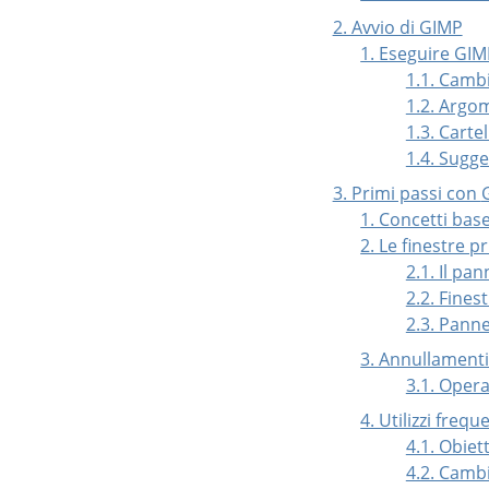
2. Avvio di GIMP
1. Eseguire GI
1.1. Camb
1.2. Argo
1.3. Carte
1.4. Sugge
3. Primi passi con
1. Concetti bas
2. Le finestre pr
2.1. Il pa
2.2. Fine
2.3. Panne
3. Annullament
3.1. Oper
4. Utilizzi frequ
4.1. Obiett
4.2. Camb