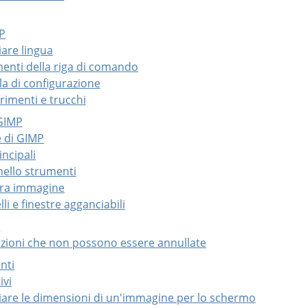
MP
iare lingua
menti della riga di comando
lla di configurazione
rimenti e trucchi
GIMP
e di GIMP
incipali
nnello strumenti
stra immagine
lli e finestre agganciabili
i
azioni che non possono essere annullate
enti
ivi
iare le dimensioni di un'immagine per lo schermo