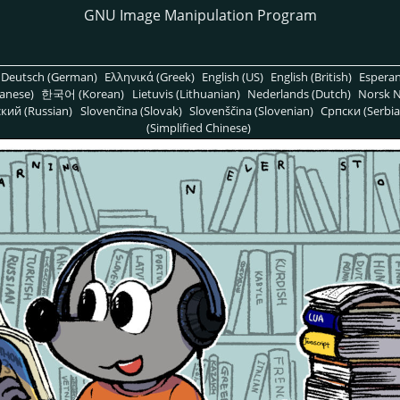
GNU Image Manipulation Program
Deutsch (German)
Ελληνικά (Greek)
English (US)
English (British)
Espera
anese)
한국어 (Korean)
Lietuvis (Lithuanian)
Nederlands (Dutch)
Norsk N
кий (Russian)
Slovenčina (Slovak)
Slovenščina (Slovenian)
Српски (Serbia
(Simplified Chinese)