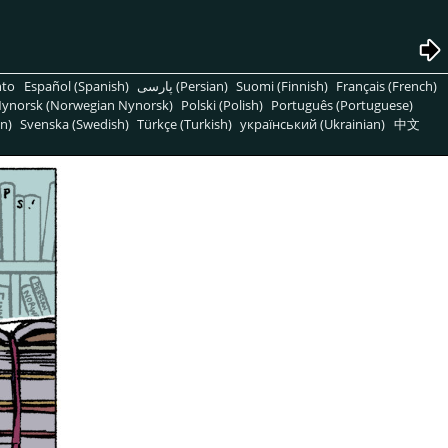
nto
Español (Spanish)
پارسی (Persian)
Suomi (Finnish)
Français (French)
ynorsk (Norwegian Nynorsk)
Polski (Polish)
Português (Portuguese)
n)
Svenska (Swedish)
Türkçe (Turkish)
український (Ukrainian)
中文