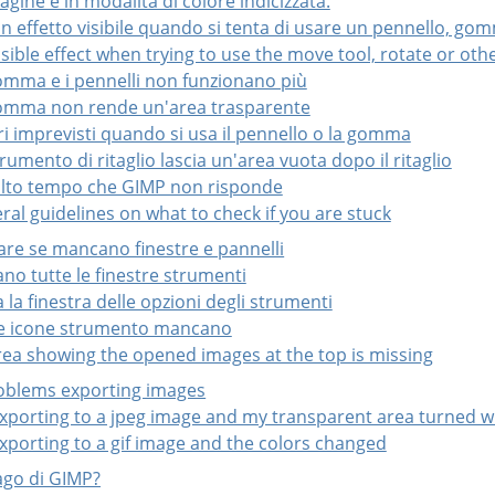
agine è in modalità di colore indicizzata.
n effetto visibile quando si tenta di usare un pennello, g
isible effect when trying to use the move tool, rotate or oth
gomma e i pennelli non funzionano più
gomma non rende un'area trasparente
ri imprevisti quando si usa il pennello o la gomma
trumento di ritaglio lascia un'area vuota dopo il ritaglio
olto tempo che GIMP non risponde
ral guidelines on what to check if you are stuck
re se mancano finestre e pannelli
no tutte le finestre strumenti
 la finestra delle opzioni degli strumenti
ne icone strumento mancano
area showing the opened images at the top is missing
roblems exporting images
exporting to a jpeg image and my transparent area turned w
exporting to a gif image and the colors changed
ago di
GIMP
?