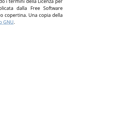
o i termini della Licenza per
licata dalla Free Software
tro copertina. Una copia della
to GNU
.