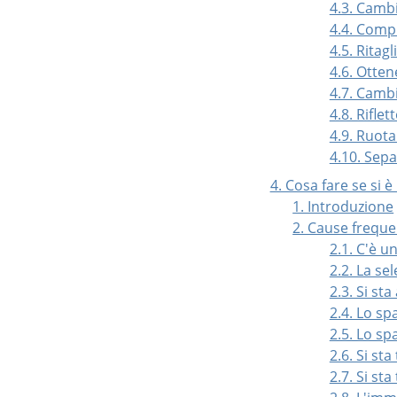
4.3. Camb
4.4. Comp
4.5. Ritag
4.6. Otten
4.7. Camb
4.8. Rifle
4.9. Ruot
4.10. Sep
4. Cosa fare se si è
1. Introduzione
2. Cause freque
2.1. C'è u
2.2. La se
2.3. Si st
2.4. Lo sp
2.5. Lo sp
2.6. Si sta
2.7. Si st