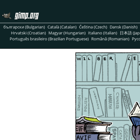
български (Bulgarian)
Català (Catalan)
Čeština (Czech)
Dansk (Danish)
Hrvatski (Croatian)
Magyar (Hungarian)
Italiano (Italian)
日本語 (Jap
Português brasileiro (Brazilian Portuguese)
Română (Romanian)
Pусс