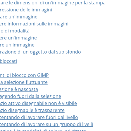
iare le dimensioni di un'immagine per la stampa
ressione delle immagini
liare un'immagine
ere informazioni sulle immagini
io di modalità
ttere un'immagine
are un'immagine
arazione di un oggetto dal suo sfondo
 bloccati
nti di blocco con GIMP
na selezione fluttuante
lezione è nascosta
a agendo fuori dalla selezione
azio attivo disegnabile non è visibile
azio disegnabile è trasparente
 tentando di lavorare fuori dal livello
a tentando di lavorare su un gruppo di livelli