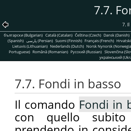
7.7. Fo
7. 
български (Bulgarian)
Català (Catalan)
Čeština (Czech)
Dansk (Danish)
(Spanish)
پارسی (Persian)
Suomi (Finnish)
Français (French)
Hrvatski
Lietuvis (Lithuanian)
Nederlands (Dutch)
Norsk Nynorsk (Norwegi
Portuguese)
Română (Romanian)
Pусский (Russian)
Slovenčina (Slo
український (Ukra
7.7. Fondi in basso
Il comando
Fondi in 
con quello subito 
prendendo in conside