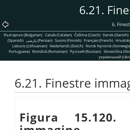
6.21. Fin
6. Fines
български (Bulgarian)
Català (Catalan)
Čeština (Czech)
Dansk (Danish)
(Spanish)
پارسی (Persian)
Suomi (Finnish)
Français (French)
Hrvatski
Lietuvis (Lithuanian)
Nederlands (Dutch)
Norsk Nynorsk (Norwegi
Portuguese)
Română (Romanian)
Pусский (Russian)
Slovenčina (Slo
український (Ukra
6.21. Finestre imma
Figura 15.120. 
immagine