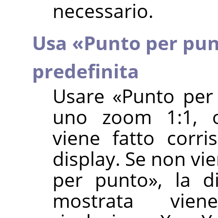
necessario.
Usa
«
Punto per pu
predefinita
Usare
«
Punto per
uno zoom 1:1, og
viene fatto corr
display. Se non vi
per punto
»
, la d
mostrata vien