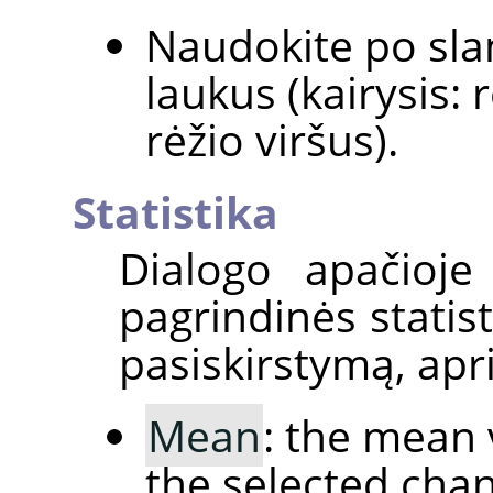
Naudokite po slan
laukus (kairysis: 
rėžio viršus).
Statistika
Dialogo apačioje
pagrindinės statis
pasiskirstymą, apri
Mean
: the mean 
the selected chan