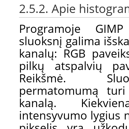
2.5.2. Apie histogr
Programoje GIMP k
sluoksnį galima išska
kanalų: RGB paveiks
pilkų atspalvių pa
Reikšmė. Sluok
permatomumą turi 
kanalą. Kiekvie
intensyvumo lygius nu
pikselis yra užkod