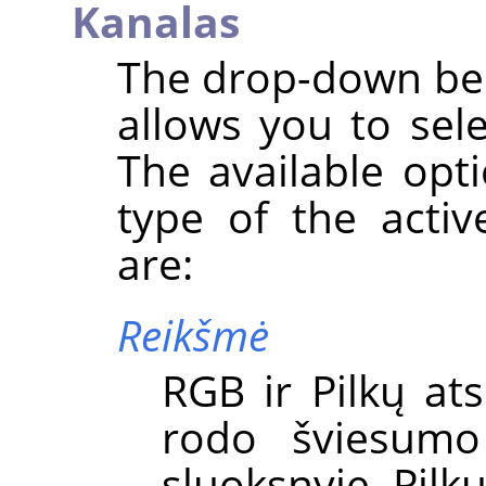
Kanalas
The drop-down bel
allows you to sel
The available opt
type of the activ
are:
Reikšmė
RGB ir Pilkų ats
rodo šviesumo 
sluoksnyje. Pilk