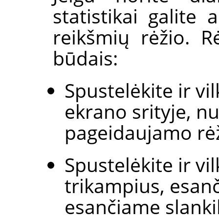
statistikai galite 
reikšmių rėžio. Rė
būdais:
Spustelėkite ir vi
ekrano srityje, n
pageidaujamo rėži
Spustelėkite ir vi
trikampius, esan
esančiame slankik