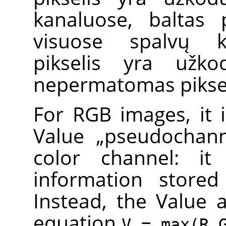
kanaluose, baltas 
visuose spalvų k
pikselis yra užko
nepermatomas piksel
For RGB images, it 
Value
„
pseudochan
color channel: it
information stored
Instead, the Value a
equation
V = max(R,