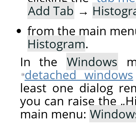
Add Tab
→
Histog
from the main men
Histogram
.
In the
Windows
me
detached windows
least one dialog re
you can raise the
„
H
main menu:
Window