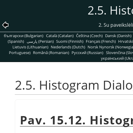
2.5. His
2. Su paveikslėl
български (Bulgarian)
Català (Catalan)
Čeština (Czech)
Dansk (Danish)
(Spanish)
پارسی (Persian)
Suomi (Finnish)
Français (French)
Hrvatski
Lietuvis (Lithuanian)
Nederlands (Dutch)
Norsk Nynorsk (Norwegi
Portuguese)
Română (Romanian)
Pусский (Russian)
Slovenčina (Slo
український (Ukra
2.5. Histogram Dial
Pav. 15.12. Histo