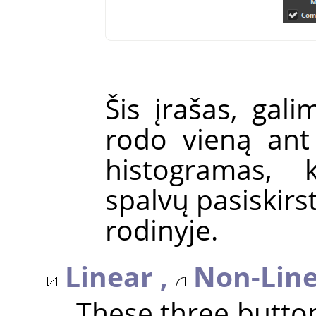
Šis įrašas, gal
rodo vieną ant
histogramas, 
spalvų pasiskir
rodinyje.
Linear ,
Non-Line
These three butto