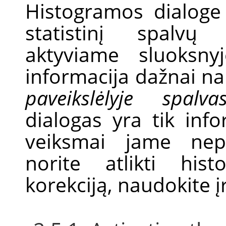
Histogramos dialoge
statistinį spalvų 
aktyviame sluoksny
informacija dažnai n
paveikslėlyje spalva
dialogas yra tik infor
veiksmai jame nepa
norite atlikti his
korekciją, naudokite 