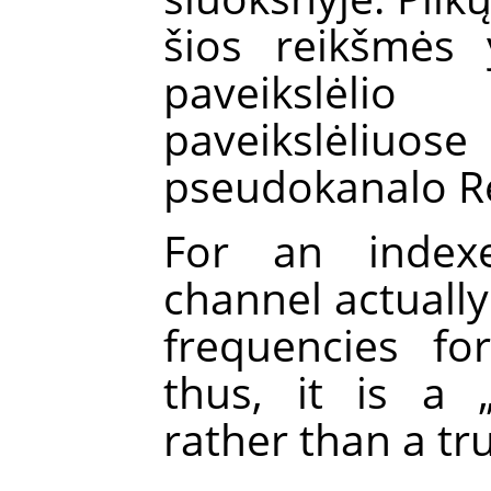
šios reikšmės 
paveikslė
paveikslėliuo
pseudokanalo R
For an inde
channel actually
frequencies fo
thus, it is a
rather than a tr