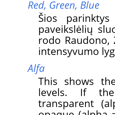
Red,
Green,
Blue
Šios parinkty
paveikslėlių slu
rodo Raudono, 
intensyvumo lyg
Alfa
This shows the
levels. If th
transparent (a
opaque (alpha =