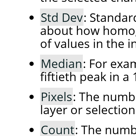
Std Dev
: Standar
about how homog
of values in the in
Median
: For exa
fiftieth peak in a
Pixels
: The numbe
layer or selection
Count
: The numbe