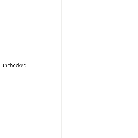
“
unchecked