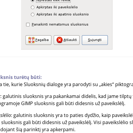
ksnis turėtų būti:
 tie, kurie Sluoksnių dialoge yra parodyti su
„
akies
“
piktogr
a
: galutinis sluoksnis yra pakankamai didelis, kad jame tilptų 
rogramoje
GIMP
sluoksnis gali būti didesnis už paveikslėlį.
slėlio
: galutinis sluoksnis yra to paties dydžio, kaip paveikslė
sluoksnis gali būti didesnis už paveikslėlį. Visi paveikslėlio s
udojant šią parinktį yra apkerpami.