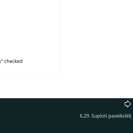
s
“
checked
6.29. Suploti paveikslėlį