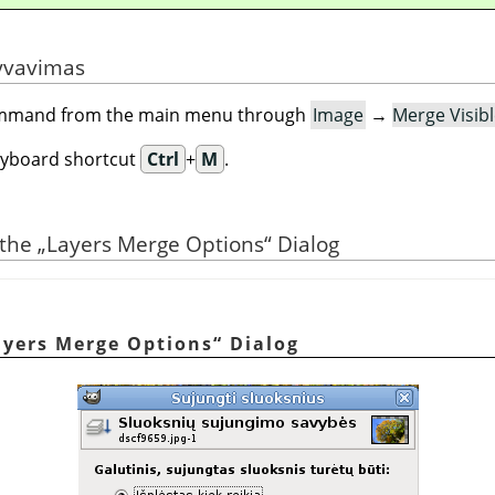
yvavimas
command from the main menu through
Image
→
Merge Visib
eyboard shortcut
Ctrl
+
M
.
 the
„
Layers Merge Options
“
Dialog
ayers Merge Options
“
Dialog