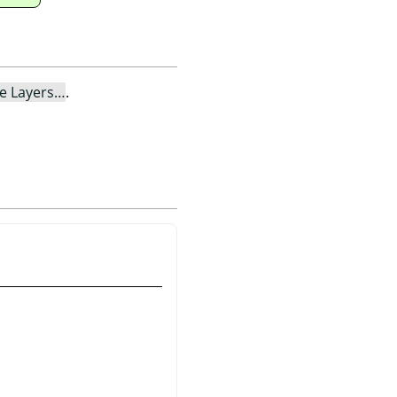
le Layers…
.