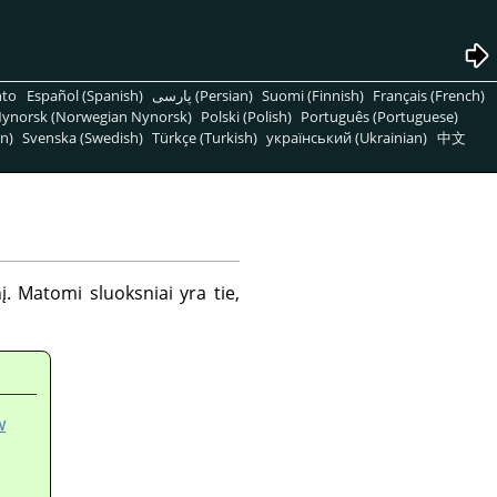
nto
Español (Spanish)
پارسی (Persian)
Suomi (Finnish)
Français (French)
ynorsk (Norwegian Nynorsk)
Polski (Polish)
Português (Portuguese)
n)
Svenska (Swedish)
Türkçe (Turkish)
український (Ukrainian)
中文
. Matomi sluoksniai yra tie,
w