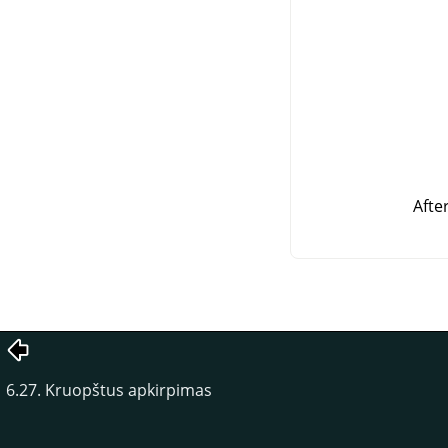
Afte
6.27. Kruopštus apkirpimas