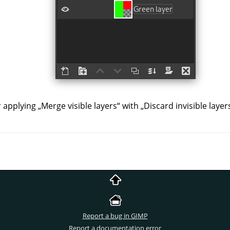
r applying
„
Merge visible layers
“
with
„
Discard invisible layer
Report a bug in GIMP
Report a documentation error