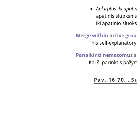
Apkirptas iki apati
apatinis sluoksni
iki apatinio sluok
Merge within active grou
This self-explanator
Panaikinti nematomus s
Kai ši parinktis pažy
Pav. 16.70.
„
S