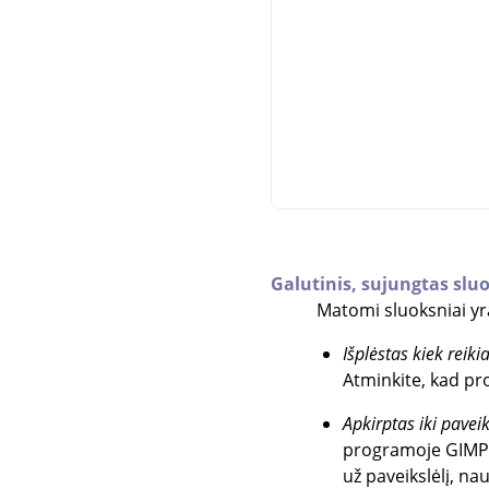
Galutinis, sujungtas sluo
Matomi sluoksniai yra
Išplėstas kiek reiki
Atminkite, kad p
Apkirptas iki paveik
programoje
GIMP
už paveikslėlį, na