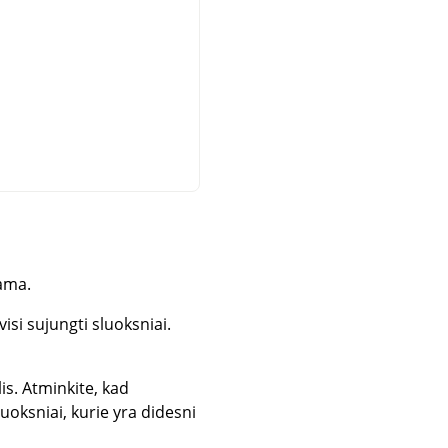
ama.
visi sujungti sluoksniai.
lis. Atminkite, kad
luoksniai, kurie yra didesni