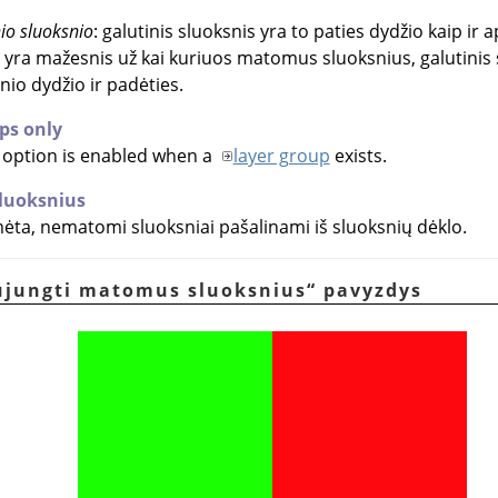
nio sluoksnio
: galutinis sluoksnis yra to paties dydžio kaip ir a
s yra mažesnis už kai kuriuos matomus sluoksnius, galutini
snio dydžio ir padėties.
ps only
y option is enabled when a
layer group
exists.
luoksnius
mėta, nematomi sluoksniai pašalinami iš sluoksnių dėklo.
ujungti matomus sluoksnius
“
pavyzdys