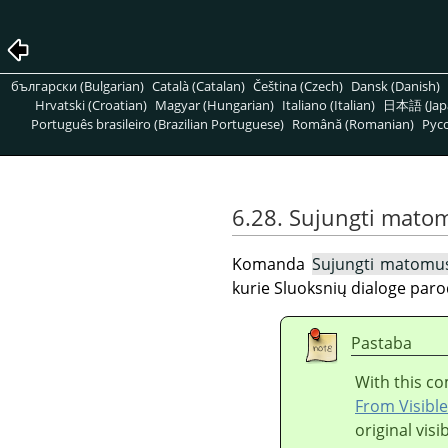
български (Bulgarian)
Català (Catalan)
Čeština (Czech)
Dansk (Danish)
Hrvatski (Croatian)
Magyar (Hungarian)
Italiano (Italian)
日本語 (Jap
Português brasileiro (Brazilian Portuguese)
Română (Romanian)
Pусс
6.28. Sujungti mato
Komanda
Sujungti matomus
kurie Sluoksnių dialoge paro
Pastaba
With this co
From Visible
original visi