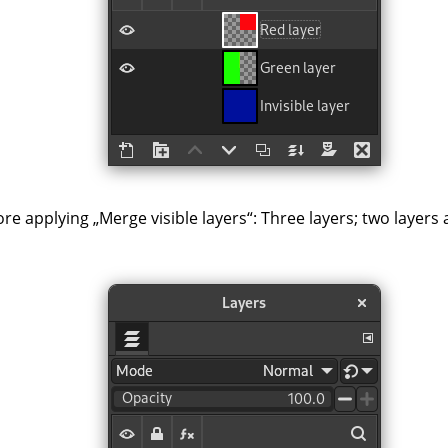
ore applying
„
Merge visible layers
“
: Three layers; two layers 