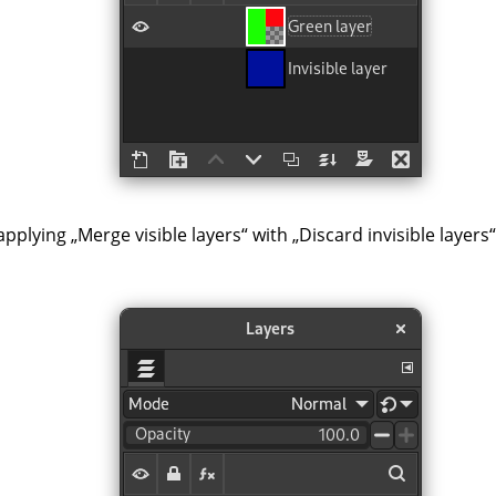
 applying
„
Merge visible layers
“
with
„
Discard invisible layers