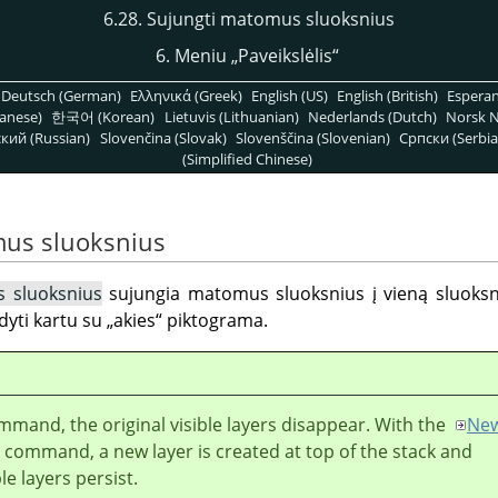
6.28. Sujungti matomus sluoksnius
6. Meniu
„
Paveikslėlis
“
Deutsch (German)
Ελληνικά (Greek)
English (US)
English (British)
Espera
anese)
한국어 (Korean)
Lietuvis (Lithuanian)
Nederlands (Dutch)
Norsk N
кий (Russian)
Slovenčina (Slovak)
Slovenščina (Slovenian)
Српски (Serbia
(Simplified Chinese)
mus sluoksnius
 sluoksnius
sujungia matomus sluoksnius į vieną sluoksnį
dyti kartu su
„
akies
“
piktograma.
mmand, the original visible layers disappear. With the
Ne
command, a new layer is created at top of the stack and
ble layers persist.