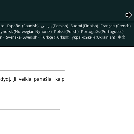
nto
Español (Spanish)
پارسی (Persian)
Suomi (Finnish)
Français (French)
ynorsk (Norwegian Nynorsk)
Polski (Polish)
Português (Portuguese)
n)
Svenska (Swedish)
Türkçe (Turkish)
український (Ukrainian)
中文
ydį. Ji veikia panašiai kaip