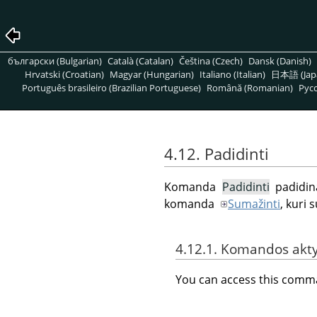
български (Bulgarian)
Català (Catalan)
Čeština (Czech)
Dansk (Danish)
Hrvatski (Croatian)
Magyar (Hungarian)
Italiano (Italian)
日本語 (Jap
Português brasileiro (Brazilian Portuguese)
Română (Romanian)
Pусс
4.12. Padidinti
Komanda
Padidinti
padidina
komanda
Sumažinti
, kuri 
4.12.1. Komandos akt
You can access this com