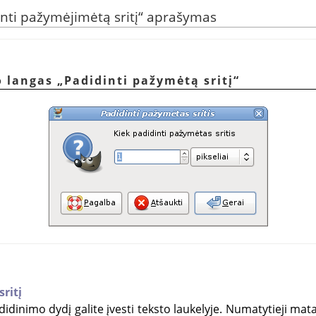
nti pažymėjimėtą sritį
“
aprašymas
o langas
„
Padidinti pažymėtą sritį
“
ritį
idinimo dydį galite įvesti teksto laukelyje. Numatytieji mata