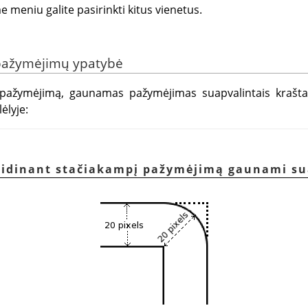
e meniu galite pasirinkti kitus vienetus.
 pažymėjimų ypatybė
 pažymėjimą, gaunamas pažymėjimas suapvalintais kraštai
ėlyje:
 didinant stačiakampį pažymėjimą gaunami su