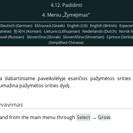
4.12. Padidinti
4. Meniu
„
Žymėjimas
“
Deutsch (German)
Ελληνικά (Greek)
English (US)
English (British)
Espera
anese)
한국어 (Korean)
Lietuvis (Lithuanian)
Nederlands (Dutch)
Norsk N
кий (Russian)
Slovenčina (Slovak)
Slovenščina (Slovenian)
Српски (Serbia
(Simplified Chinese)
 dabartiniame paveikslėlyje esančios pažymėtos srities d
sumažina pažymėtos srities dydį.
yvavimas
mand from the main menu through
Select
→
Grow
.