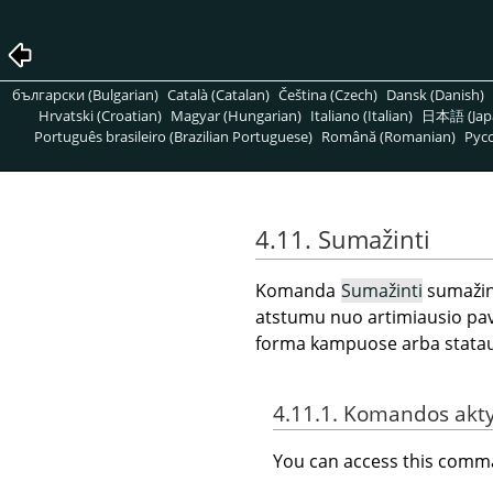
български (Bulgarian)
Català (Catalan)
Čeština (Czech)
Dansk (Danish)
Hrvatski (Croatian)
Magyar (Hungarian)
Italiano (Italian)
日本語 (Jap
Português brasileiro (Brazilian Portuguese)
Română (Romanian)
Pусс
4.11. Sumažinti
Komanda
Sumažinti
sumažina
atstumu nuo artimiausio pavei
forma kampuose arba stataus 
4.11.1. Komandos akt
You can access this com