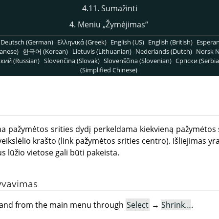
4.11. Sumažinti
4. Meniu
„
Žymėjimas
“
Deutsch (German)
Ελληνικά (Greek)
English (US)
English (British)
Espera
anese)
한국어 (Korean)
Lietuvis (Lithuanian)
Nederlands (Dutch)
Norsk N
кий (Russian)
Slovenčina (Slovak)
Slovenščina (Slovenian)
Српски (Serbia
(Simplified Chinese)
 pažymėtos srities dydį perkeldama kiekvieną pažymėtos sr
kslėlio krašto (link pažymėtos srities centro). Išliejimas yr
lūžio vietose gali būti pakeista.
yvavimas
mand from the main menu through
Select
→
Shrink…
.