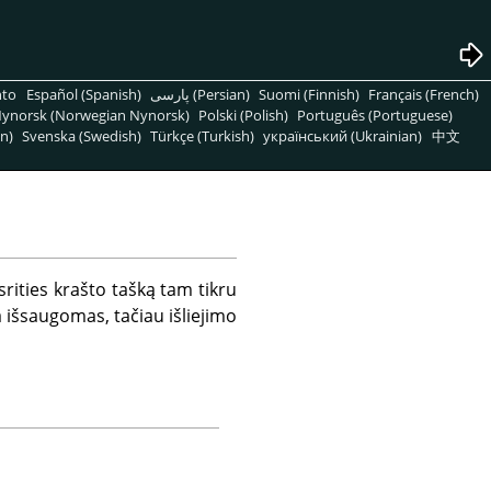
nto
Español (Spanish)
پارسی (Persian)
Suomi (Finnish)
Français (French)
ynorsk (Norwegian Nynorsk)
Polski (Polish)
Português (Portuguese)
n)
Svenska (Swedish)
Türkçe (Turkish)
український (Ukrainian)
中文
ities krašto tašką tam tikru
a išsaugomas, tačiau išliejimo