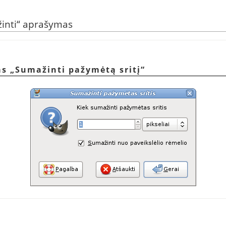
inti
“
aprašymas
as
„
Sumažinti pažymėtą sritį
“