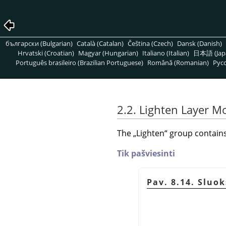
български (Bulgarian)
Català (Catalan)
Čeština (Czech)
Dansk (Danish)
Hrvatski (Croatian)
Magyar (Hungarian)
Italiano (Italian)
日本語 (Jap
Português brasileiro (Brazilian Portuguese)
Română (Romanian)
Pусс
2.2. Lighten Layer M
The
„
Lighten
“
group contains 
Tik pašviesinti
Pav. 8.14. Sluo