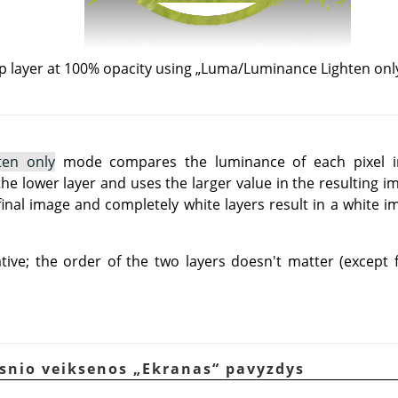
p layer at 100% opacity using
„
Luma/Luminance Lighten onl
ten only
mode compares the luminance of each pixel in
he lower layer and uses the larger value in the resulting i
final image and completely white layers result in a white 
ve; the order of the two layers doesn't matter (except f
ksnio veiksenos
„
Ekranas
“
pavyzdys