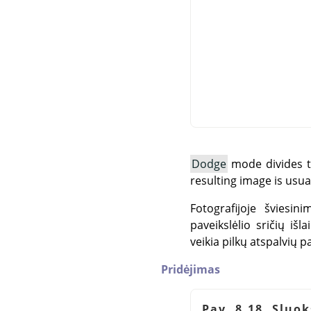
Dodge
mode divides th
resulting image is usua
Fotografijoje šviesi
paveikslėlio sričių iš
veikia pilkų atspalvių 
Pridėjimas
Pav. 8.18. Sluo