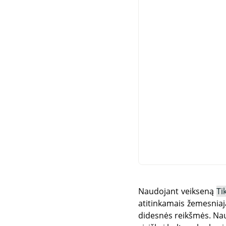
Naudojant veikseną
Ti
atitinkamais žemesnia
didesnės reikšmės. Naud