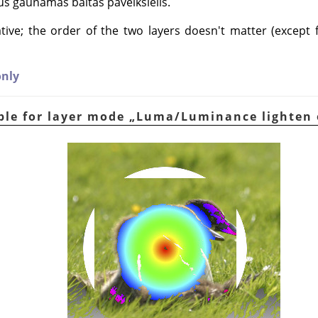
ius gaunamas baltas paveikslėlis.
ve; the order of the two layers doesn't matter (except f
nly
ple for layer mode
„
Luma/Luminance lighten 