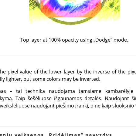
Top layer at 100% opacity using
„
Dodge
“
mode.
e pixel value of the lower layer by the inverse of the pixe
lly lighter, but some colors may be inverted.
nimas – tai technika naudojama tamsiame kambarėlyje 
laikymą. Taip šešėliuose išgaunamos detalės. Naudojant ši
paveikslėliuose naudojant piešimo įrankį, o ne kaip sluoksnio
ksnių veiksenos
„
Pridėjimas
“
pavyzdys