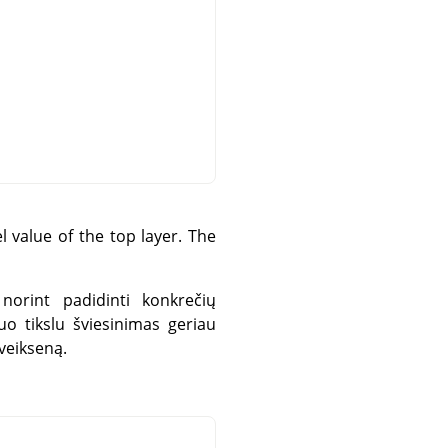
l value of the top layer. The
norint padidinti konkrečių
uo tikslu šviesinimas geriau
 veikseną.