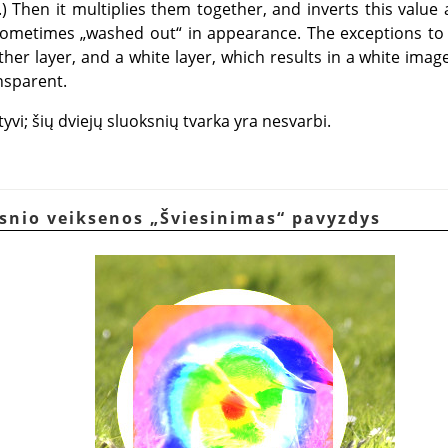
) Then it multiplies them together, and inverts this value 
 sometimes
„
washed out
“
in appearance. The exceptions to t
her layer, and a white layer, which results in a white imag
nsparent.
yvi; šių dviejų sluoksnių tvarka yra nesvarbi.
ksnio veiksenos
„
Šviesinimas
“
pavyzdys