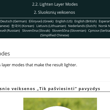
2.2. Lighten Layer Modes
2. Sluoksnių veiksenos
Deutsch (German)
Ελληνικά (Greek)
English (US)
English (British)
Espera
anese)
한국어 (Korean)
Lietuvis (Lithuanian)
Nederlands (Dutch)
Norsk N
кий (Russian)
Slovenčina (Slovak)
Slovenščina (Slovenian)
Српски (Serbia
(Simplified Chinese)
odes
layer modes that make the result lighter.
ksnio veiksenos
„
Tik pašviesinti
“
pavyzdys