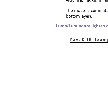
visiškai baltus sluoksn
The mode is commutati
bottom layer).
Luma/Luminance lighten o
Pav. 8.15. Exam