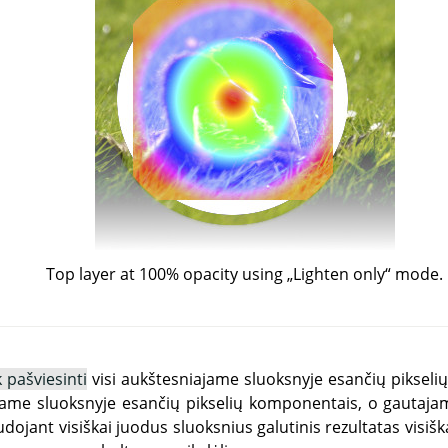
Top layer at 100% opacity using
„
Lighten only
“
mode.
k pašviesinti
visi aukštesniajame sluoksnyje esančių piksel
jame sluoksnyje esančių pikselių komponentais, o gautaja
ojant visiškai juodus sluoksnius galutinis rezultatas visiš