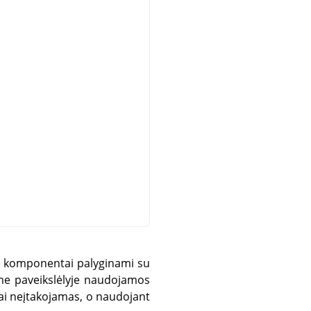
ių komponentai palyginami su
me paveikslėlyje naudojamos
kai neįtakojamas, o naudojant