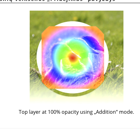
Top layer at 100% opacity using
„
Addition
“
mode.