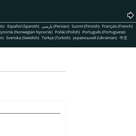
nto
Español (Spanish)
پارسی (Persian)
Suomi (Finnish)
Français (French)
ynorsk (Norwegian Nynorsk)
Polski (Polish)
Português (Portuguese)
n)
Svenska (Swedish)
Türkçe (Turkish)
український (Ukrainian)
中文