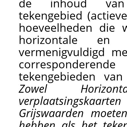
de inhoud van 
tekengebied (actieve
hoeveelheden die w
horizontale en ve
vermenigvuldigd me
corresponderen
tekengebieden va
Zowel Horizon
verplaatsingskaar
Grijswaarden moeten
hebben als het tek