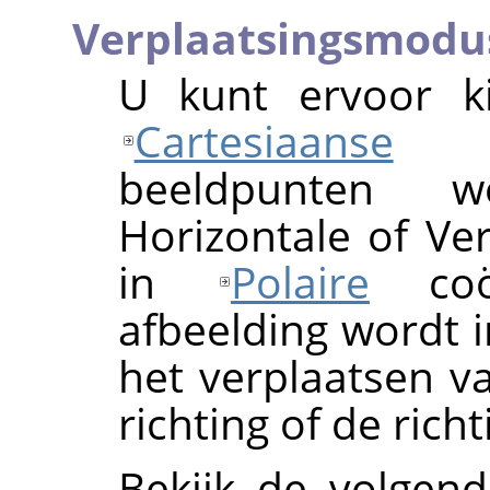
Verplaatsingsmodu
U kunt ervoor k
Cartesiaanse
coö
beeldpunten w
Horizontale of Ver
in
Polaire
coör
afbeelding wordt 
het verplaatsen v
richting of de rich
Bekijk de volgend