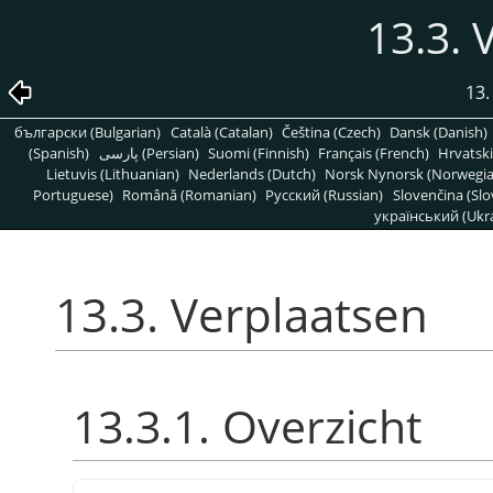
13.3. 
13.
български (Bulgarian)
Català (Catalan)
Čeština (Czech)
Dansk (Danish)
(Spanish)
پارسی (Persian)
Suomi (Finnish)
Français (French)
Hrvatski
Lietuvis (Lithuanian)
Nederlands (Dutch)
Norsk Nynorsk (Norwegi
Portuguese)
Română (Romanian)
Pусский (Russian)
Slovenčina (Slo
український (Ukra
13.3. Verplaatsen
13.3.1. Overzicht