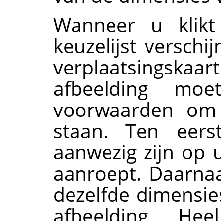
Wanneer u klik
keuzelijst verschi
verplaatsingsk
afbeelding mo
voorwaarden om 
staan. Ten eers
aanwezig zijn op u
aanroept. Daarna
dezelfde dimensie
afbeelding. H