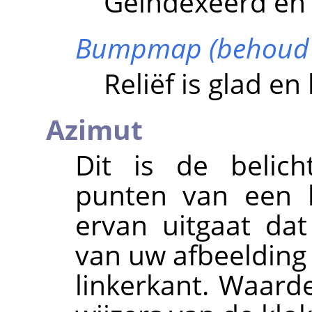
Geïndexeerd en 
Bumpmap (behoud o
Reliëf is glad e
Azimut
Dit is de belich
punten van een k
ervan uitgaat da
van uw afbeelding 
linkerkant. Waard