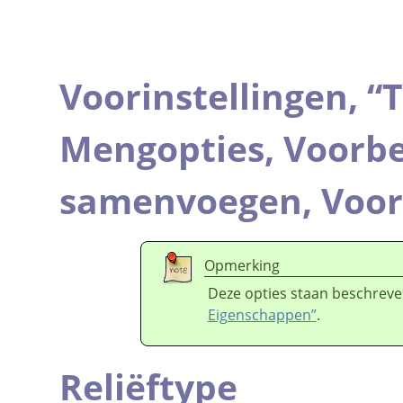
Voorinstellingen,
“
T
Mengopties,
Voorbe
samenvoegen,
Voor
Opmerking
Deze opties staan beschreve
Eigenschappen”
.
Reliëftype