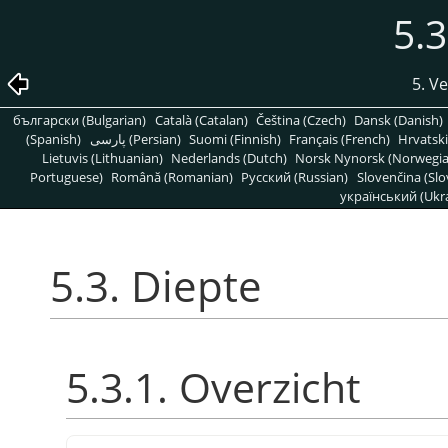
5.3
5. V
български (Bulgarian)
Català (Catalan)
Čeština (Czech)
Dansk (Danish)
(Spanish)
پارسی (Persian)
Suomi (Finnish)
Français (French)
Hrvatski
Lietuvis (Lithuanian)
Nederlands (Dutch)
Norsk Nynorsk (Norwegi
Portuguese)
Română (Romanian)
Pусский (Russian)
Slovenčina (Slo
український (Ukra
5.3. Diepte
5.3.1. Overzicht