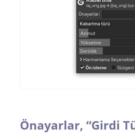
Önayarlar,
“
Girdi T