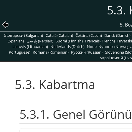
5.3.
5. Bo
български (Bulgarian)
Català (Catalan)
Čeština (Czech)
Dansk (Danish)
(Spanish)
پارسی (Persian)
Suomi (Finnish)
Français (French)
Hrvatski
Lietuvis (Lithuanian)
Nederlands (Dutch)
Norsk Nynorsk (Norwegi
Portuguese)
Română (Romanian)
Pусский (Russian)
Slovenčina (Slo
український (Ukra
5.3. Kabartma
5.3.1. Genel Görün