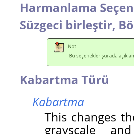
Harmanlama Seçene
Süzgeci birleştir,
Bö
Not
Bu seçenekler şurada açıklan
Kabartma Türü
Kabartma
This changes th
grayscale an