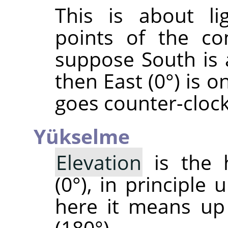
This is about li
points of the co
suppose South is 
then East (0°) is o
goes counter-cloc
Yükselme
Elevation
is the 
(0°), in principle 
here it means up
(180°).