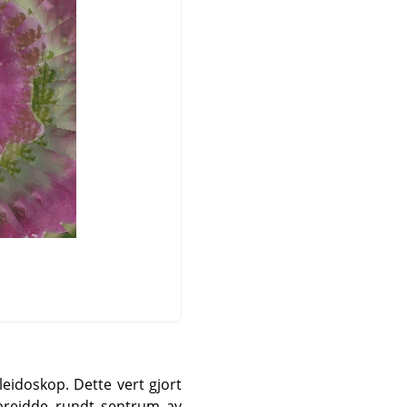
leidoskop. Dette vert gjort
spreidde rundt sentrum av