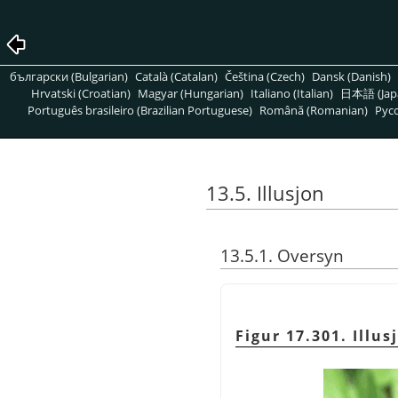
български (Bulgarian)
Català (Catalan)
Čeština (Czech)
Dansk (Danish)
Hrvatski (Croatian)
Magyar (Hungarian)
Italiano (Italian)
日本語 (Jap
Português brasileiro (Brazilian Portuguese)
Română (Romanian)
Pусс
13.5. Illusjon
13.5.1. Oversyn
Figur 17.301. Illus