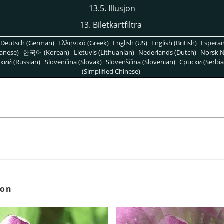
13.5. Illusjon
13. Biletkartfiltra
Deutsch (German)
Ελληνικά (Greek)
English (US)
English (British)
Espera
anese)
한국어 (Korean)
Lietuvis (Lithuanian)
Nederlands (Dutch)
Norsk N
кий (Russian)
Slovenčina (Slovak)
Slovenščina (Slovenian)
Српски (Serbia
(Simplified Chinese)
jon