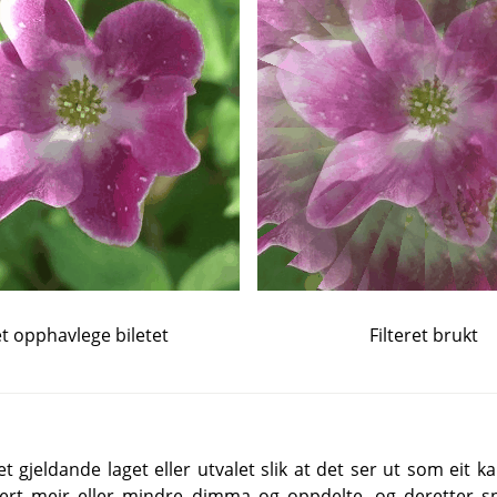
t opphavlege biletet
Filteret brukt
t gjeldande laget eller utvalet slik at det ser ut som eit ka
 vert meir eller mindre dimma og oppdelte, og deretter 