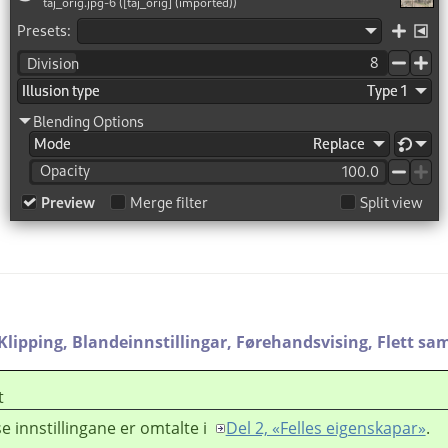
Klipping,
Blandeinnstillingar,
Førehandsvising,
Flett sa
t
e innstillingane er omtalte i
Del 2, «Felles eigenskapar»
.