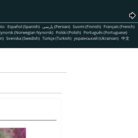
nto
Español (Spanish)
پارسی (Persian)
Suomi (Finnish)
Français (French)
ynorsk (Norwegian Nynorsk)
Polski (Polish)
Português (Portuguese)
n)
Svenska (Swedish)
Türkçe (Turkish)
український (Ukrainian)
中文