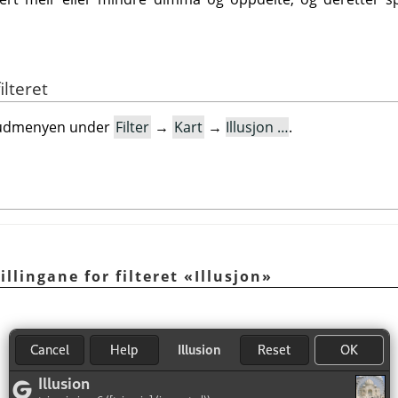
ilteret
hovudmenyen under
Filter
→
Kart
→
Illusjon …
.
illingane for filteret «Illusjon»