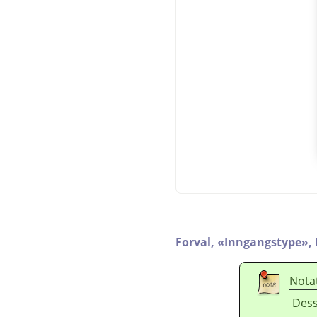
Forval,
«
Inngangstype
»
,
Nota
Dess