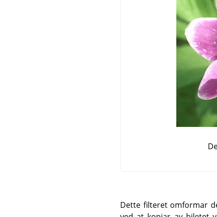
De
Dette filteret omformar de
ved at kopiar av biletet