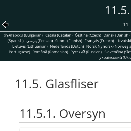
11.5.
11. 
български (Bulgarian)
Català (Catalan)
Čeština (Czech)
Dansk (Danish)
(Spanish)
پارسی (Persian)
Suomi (Finnish)
Français (French)
Hrvatski
Lietuvis (Lithuanian)
Nederlands (Dutch)
Norsk Nynorsk (Norwegi
Portuguese)
Română (Romanian)
Pусский (Russian)
Slovenčina (Slo
український (Ukra
11.5. Glasfliser
11.5.1. Oversyn