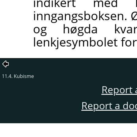
indikert med 
inngangsboksen. Ø
og høgda kvar
lenkjesymbolet for 
11.4. Kubisme
Report 
Report a do