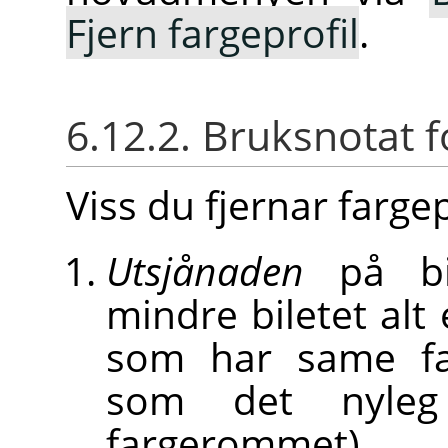
Fjern fargeprofil
.
6.12.2. Bruksnotat
Viss du fjernar fargep
Utsjånaden
på bil
mindre biletet alt 
som har same far
som det nyleg
fargerommet).