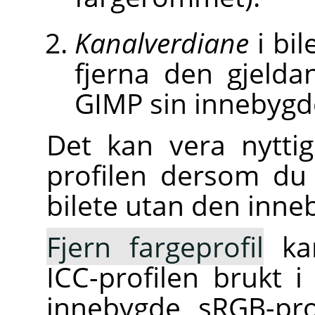
Kanalverdiane
i bil
fjerna den gjelda
GIMP sin innebygde
Det kan vera nytti
profilen dersom du 
bilete utan den inne
Fjern fargeprofil
kan
ICC-profilen brukt i
innebygde sRGB-pro