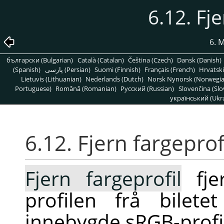
6.12. Fje
6. 
български (Bulgarian)
Català (Catalan)
Čeština (Czech)
Dansk (Danish)
(Spanish)
پارسی (Persian)
Suomi (Finnish)
Français (French)
Hrvatski
Lietuvis (Lithuanian)
Nederlands (Dutch)
Norsk Nynorsk (Norwegi
Portuguese)
Română (Romanian)
Pусский (Russian)
Slovenčina (Slo
український (Ukra
6.12. Fjern fargeprof
Fjern fargeprofil
fje
profilen frå bilet
innebygde sRGB-profil