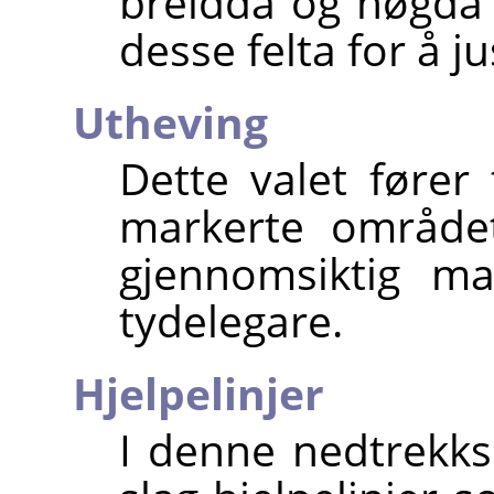
breidda og høgda 
desse felta for å j
Utheving
Dette valet fører 
markerte området
gjennomsiktig ma
tydelegare.
Hjelpelinjer
I denne nedtrekk