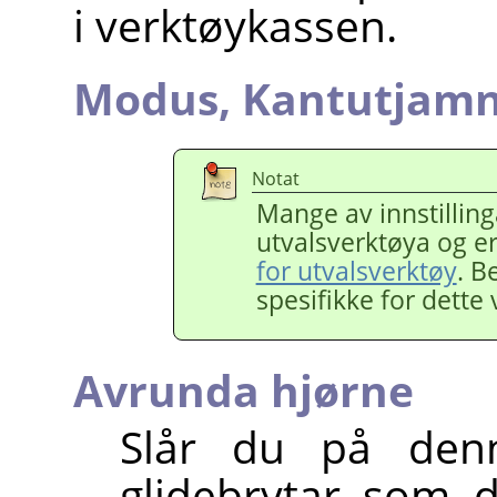
i verktøykassen.
Modus,
Kantutjamn
Notat
Mange av innstillinga
utvalsverktøya og e
for utvalsverktøy
. B
spesifikke for dette
Avrunda hjørne
Slår du på den
glidebrytar som 