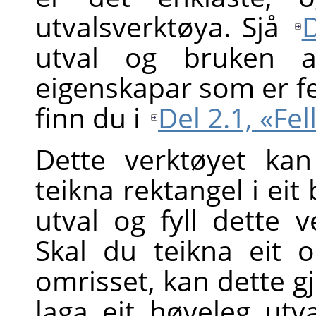
utvalsverktøya. Sjå
D
utval og bruken a
eigenskapar som er fel
finn du i
Del 2.1, «Fe
Dette verktøyet ka
teikna rektangel i eit 
utval og fyll dette 
Skal du teikna eit o
omrisset, kan dette gj
laga eit høveleg utv