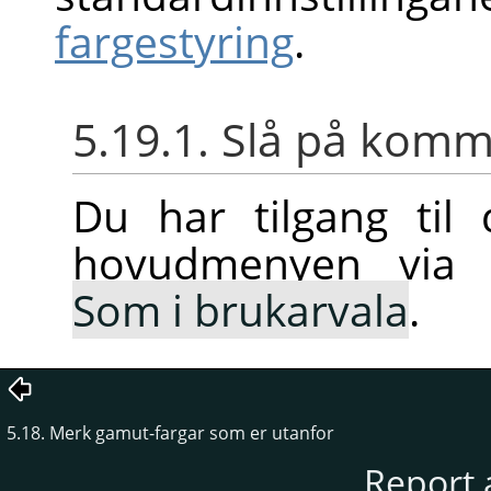
fargestyring
.
5.19.1. Slå på ko
Du har tilgang ti
hovudmenyen vi
Som i brukarvala
.
5.18. Merk gamut-fargar som er utanfor
Report 