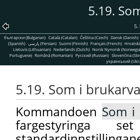
5.19. Som
5.
български (Bulgarian)
Català (Catalan)
Čeština (Czech)
Dansk (Danish)
(Spanish)
پارسی (Persian)
Suomi (Finnish)
Français (French)
Hrvatski
Lietuvis (Lithuanian)
Nederlands (Dutch)
Norsk Nynorsk (Norwegi
Portuguese)
Română (Romanian)
Pусский (Russian)
Slovenčina (Slo
український (Ukra
5.19. Som i brukarva
Kommandoen
Som i 
fargestyringa se
standardinnstillinga