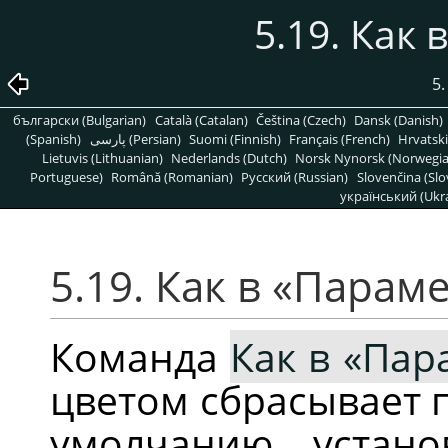
5.19. Как
5
български (Bulgarian)
Català (Catalan)
Čeština (Czech)
Dansk (Danish)
(Spanish)
پارسی (Persian)
Suomi (Finnish)
Français (French)
Hrvatski
Lietuvis (Lithuanian)
Nederlands (Dutch)
Norsk Nynorsk (Norwegi
Portuguese)
Română (Romanian)
Pусский (Russian)
Slovenčina (Slo
український (Ukra
5.19. Как в «Парам
Команда
Как в «Пар
цветом сбрасывает 
умолчанию, устан