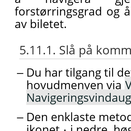
forstørringsgrad og å
av biletet.
5.11.1. Slå på ko
Du har tilgang til d
hovudmenyen via
V
Navigeringsvindaug
Den enklaste metode
ikonet
i nedre, hø