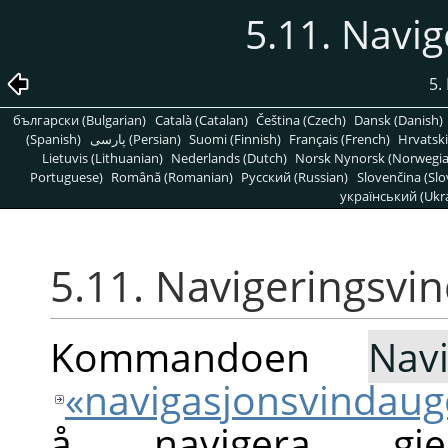
5.11. Navi
5.
български (Bulgarian)
Català (Catalan)
Čeština (Czech)
Dansk (Danish)
(Spanish)
پارسی (Persian)
Suomi (Finnish)
Français (French)
Hrvatski
Lietuvis (Lithuanian)
Nederlands (Dutch)
Norsk Nynorsk (Norwegi
Portuguese)
Română (Romanian)
Pусский (Russian)
Slovenčina (Slo
український (Ukra
5.11. Navigeringsvi
Kommandoen
Navi
«navigasjonsvindaug
å navigera gje