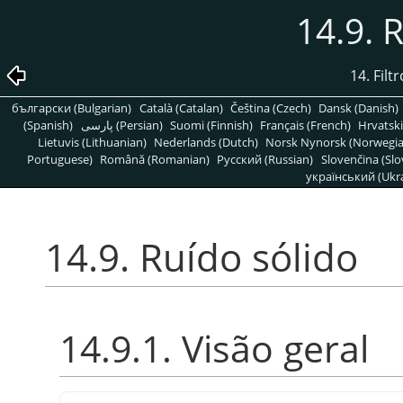
14.9. 
14. Filt
български (Bulgarian)
Català (Catalan)
Čeština (Czech)
Dansk (Danish)
(Spanish)
پارسی (Persian)
Suomi (Finnish)
Français (French)
Hrvatski
Lietuvis (Lithuanian)
Nederlands (Dutch)
Norsk Nynorsk (Norwegi
Portuguese)
Română (Romanian)
Pусский (Russian)
Slovenčina (Slo
український (Ukra
14.9. Ruído sólido
14.9.1. Visão geral