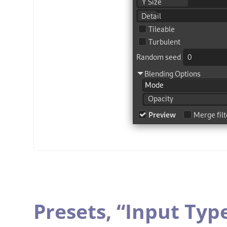
Presets,
“
Input Typ