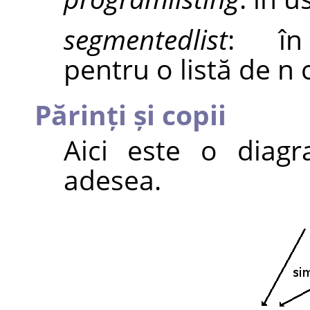
segmentedlist
: în 
pentru o listă de n 
Părinți și copii
Aici este o diag
adesea.