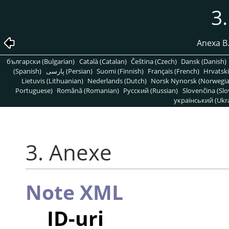
3
Anexa B
български (Bulgarian)
Català (Catalan)
Čeština (Czech)
Dansk (Danish)
(Spanish)
پارسی (Persian)
Suomi (Finnish)
Français (French)
Hrvatski
Lietuvis (Lithuanian)
Nederlands (Dutch)
Norsk Nynorsk (Norwegi
Portuguese)
Română (Romanian)
Pусский (Russian)
Slovenčina (Slo
український (Ukra
3. Anexe
Note XML
ID-uri