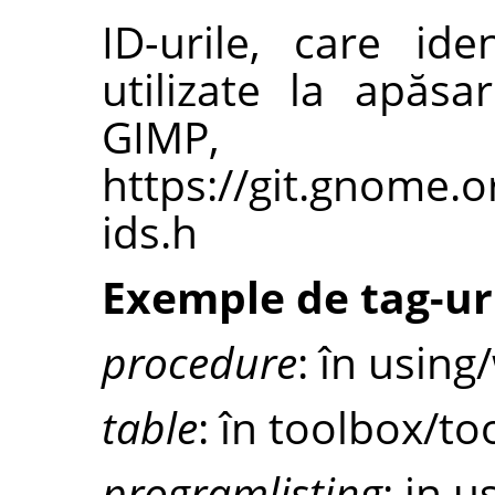
ID-urile, care ide
utilizate la apăsa
GIMP,
https://git.gnome.
ids.h
Exemple de tag-ur
procedure
: în using
table
: în toolbox/to
programlisting
: in u