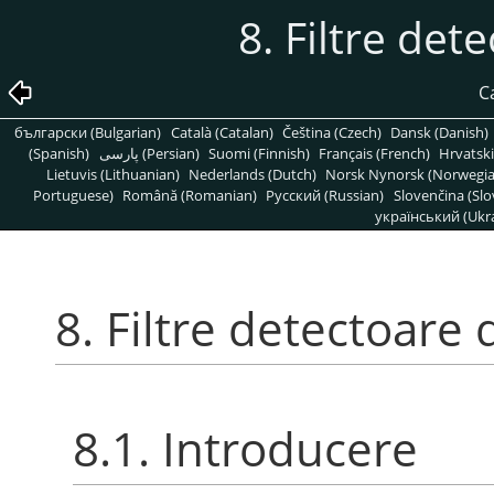
8. Filtre det
Ca
български (Bulgarian)
Català (Catalan)
Čeština (Czech)
Dansk (Danish)
(Spanish)
پارسی (Persian)
Suomi (Finnish)
Français (French)
Hrvatski
Lietuvis (Lithuanian)
Nederlands (Dutch)
Norsk Nynorsk (Norwegi
Portuguese)
Română (Romanian)
Pусский (Russian)
Slovenčina (Slo
український (Ukra
8. Filtre detectoare
8.1. Introducere