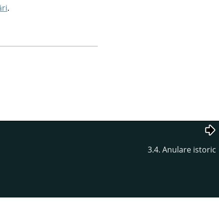
ări
.
3.4. Anulare istoric