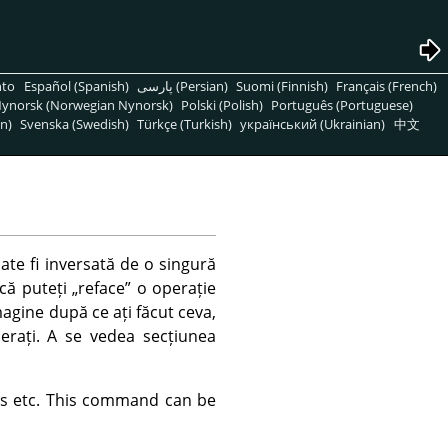
nto
Español (Spanish)
پارسی (Persian)
Suomi (Finnish)
Français (French)
ynorsk (Norwegian Nynorsk)
Polski (Polish)
Português (Portuguese)
n)
Svenska (Swedish)
Türkçe (Turkish)
український (Ukrainian)
中文
te fi inversată de o singură
 că puteți
„
reface
”
o operație
magine după ce ați făcut ceva,
perați. A se vedea secțiunea
yers etc. This command can be