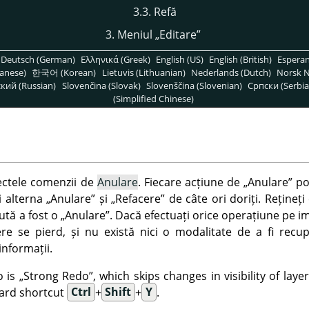
3.3. Refă
3. Meniul
„
Editare
”
Deutsch (German)
Ελληνικά (Greek)
English (US)
English (British)
Espera
anese)
한국어 (Korean)
Lietuvis (Lithuanian)
Nederlands (Dutch)
Norsk N
кий (Russian)
Slovenčina (Slovak)
Slovenščina (Slovenian)
Српски (Serbia
(Simplified Chinese)
ectele comenzii de
Anulare
. Fiecare acțiune de
„
Anulare
”
poa
ți alterna
„
Anulare
”
și
„
Refacere
”
de câte ori doriți. Rețineți
ută a fost o
„
Anulare
”
. Dacă efectuați orice operațiune pe i
ere se pierd, și nu există nici o modalitate de a fi recu
nformații.
o is
„
Strong Redo
”
, which skips changes in visibility of la
oard shortcut
Ctrl
+
Shift
+
Y
.