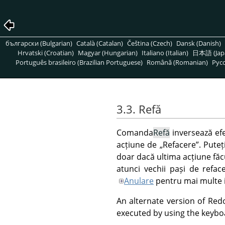
български (Bulgarian)
Català (Catalan)
Čeština (Czech)
Dansk (Danish)
Hrvatski (Croatian)
Magyar (Hungarian)
Italiano (Italian)
日本語 (Jap
Português brasileiro (Brazilian Portuguese)
Română (Romanian)
Pусс
3.3. Refă
Comanda
Refă
inversează ef
acțiune de
„
Refacere
”
. Pute
doar dacă ultima acțiune făc
atunci vechii pași de refac
Anulare
pentru mai multe i
An alternate version of Red
executed by using the keyb