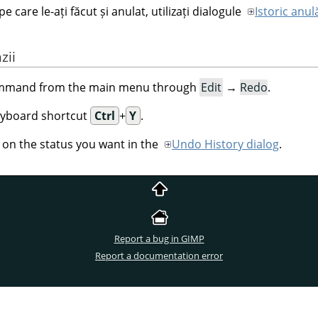
 care le-ați făcut și anulat, utilizați dialogule
Istoric anul
zii
command from the main menu through
Edit
→
Redo
.
eyboard shortcut
Ctrl
+
Y
.
k on the status you want in the
Undo History dialog
.
Report a bug in GIMP
Report a documentation error