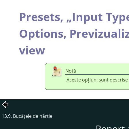
Presets,
„
Input Typ
Options,
Previzuali
view
Notă
Aceste opțiuni sunt descrise
13.9. Bucățele de hârtie
Report 