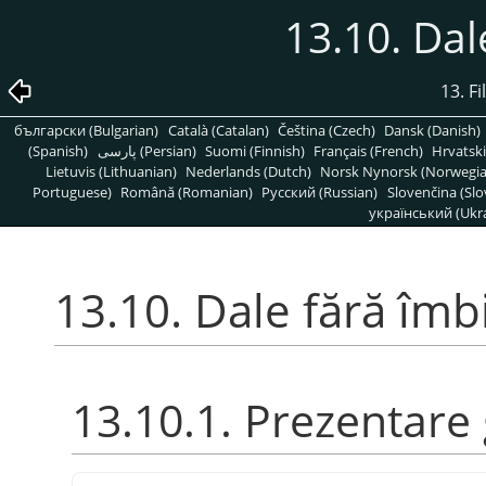
13.10. Dal
13. F
български (Bulgarian)
Català (Catalan)
Čeština (Czech)
Dansk (Danish)
(Spanish)
پارسی (Persian)
Suomi (Finnish)
Français (French)
Hrvatski
Lietuvis (Lithuanian)
Nederlands (Dutch)
Norsk Nynorsk (Norwegi
Portuguese)
Română (Romanian)
Pусский (Russian)
Slovenčina (Slo
український (Ukra
13.10. Dale fără îmb
13.10.1. Prezentare