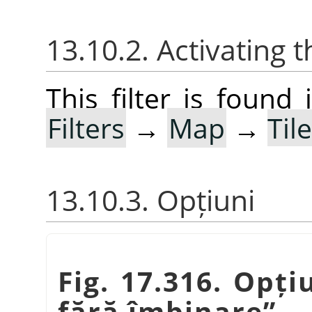
13.10.2. Activating t
This filter is foun
Filters
→
Map
→
Til
13.10.3. Opțiuni
Fig. 17.316. Opți
fără îmbinare
”