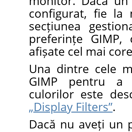
monitor. Dacă un 
configurat, fie la
secțiunea gestion
preferințe
GIMP
, 
afișate cel mai core
Una dintre cele 
GIMP
pentru a l
culorilor este des
„Display Filters”
.
Dacă nu aveți un p