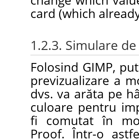
card (which already
1.2.3. Simulare de 
Folosind
GIMP
, pu
previzualizare a m
dvs. va arăta pe hâ
culoare pentru imp
fi comutat în mo
Proof. Într-o astf