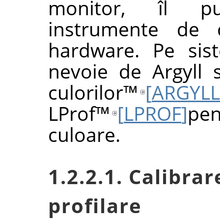
monitor, îl pu
instrumente de c
hardware. Pe sis
nevoie de
Argyll
culorilor
™
[
ARGYL
LProf
™
[
LPROF
]
pen
culoare.
1.2.2.1. Calibrar
profilare