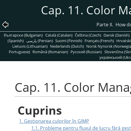
Cap. 11. Color 
Parte II. How 
български (Bulgarian)
Català (Catalan)
Čeština (Czech)
Dansk (Danish)
(Spanish)
پارسی (Persian)
Suomi (Finnish)
Français (French)
Hrvatski
Lietuvis (Lithuanian)
Nederlands (Dutch)
Norsk Nynorsk (Norwegi
Portuguese)
Română (Romanian)
Pусский (Russian)
Slovenčina (Slo
український (Ukra
Cap. 11. Color Man
Cuprins
1. Gestionarea culorilor în GIMP
1.1. Probleme pentru fluxul de lucru fără gest