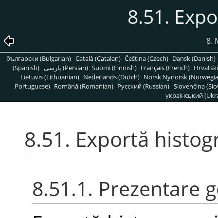
8.51. Exp
8. 
български (Bulgarian)
Català (Catalan)
Čeština (Czech)
Dansk (Danish)
(Spanish)
پارسی (Persian)
Suomi (Finnish)
Français (French)
Hrvatski
Lietuvis (Lithuanian)
Nederlands (Dutch)
Norsk Nynorsk (Norwegi
Portuguese)
Română (Romanian)
Pусский (Russian)
Slovenčina (Slo
український (Ukra
8.51. Exportă histo
8.51.1. Prezentare 