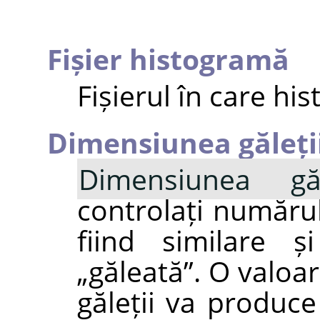
Fișier histogramă
Fișierul în care hi
Dimensiunea găleți
Dimensiunea găl
controlați numărul
fiind similare 
„
găleată
”
. O valoa
găleții va produce