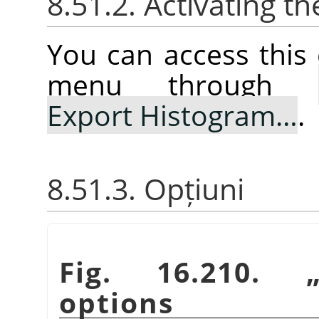
8.51.2. Activating
You can access thi
menu through
Export Histogram…
.
8.51.3. Opțiuni
Fig. 16.210.
options