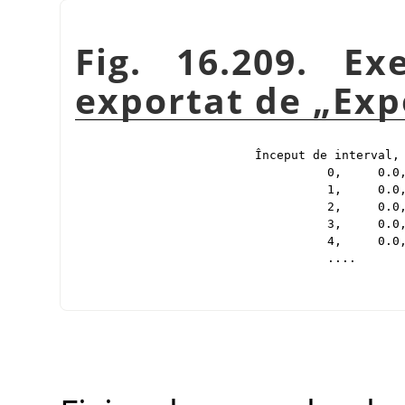
Fig. 16.209. E
exportat de
„
Exp
Început de interval, 
          0,     0.0,
          1,     0.0,
          2,     0.0,
          3,     0.0,
          4,     0.0,
          ....
