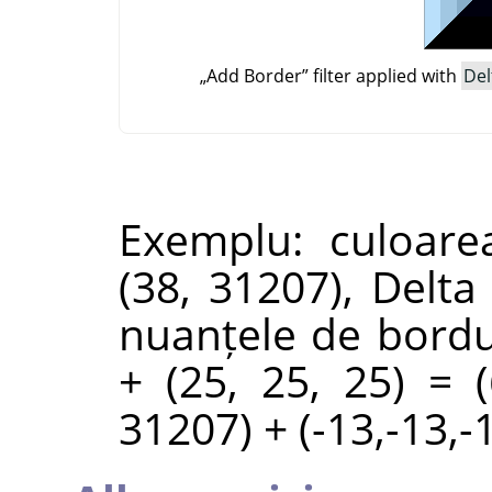
„
Add Border
”
filter applied with
Del
Exemplu: culoarea
(38, 31207), Delta
nuanțele de bordur
+ (25, 25, 25) = (
31207) + (-13,-13,-1