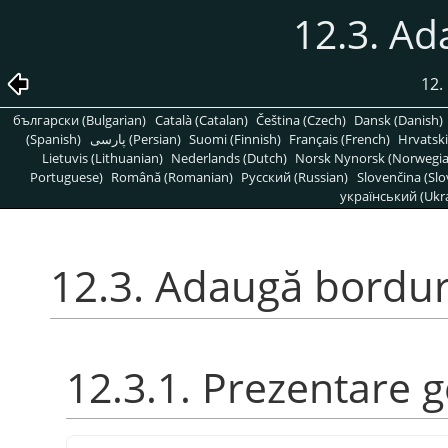
12.3. A
12.
български (Bulgarian)
Català (Catalan)
Čeština (Czech)
Dansk (Danish)
(Spanish)
پارسی (Persian)
Suomi (Finnish)
Français (French)
Hrvatski
Lietuvis (Lithuanian)
Nederlands (Dutch)
Norsk Nynorsk (Norwegi
Portuguese)
Română (Romanian)
Pусский (Russian)
Slovenčina (Slo
український (Ukra
12.3. Adaugă bordu
12.3.1. Prezentare 