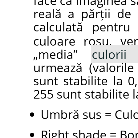
face ca imaginea s
reală a părții de 
calculată pentru
culoare roșu, ve
„
media
”
culorii
urmează (valorile
sunt stabilite la 
255 sunt stabilite l
Umbră sus = Culo
Right shade = Bor