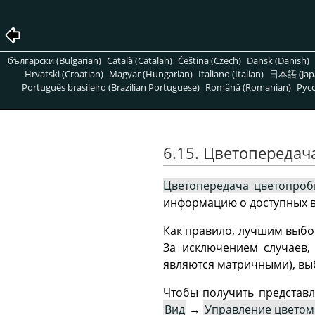
български (Bulgarian)
Català (Catalan)
Čeština (Czech)
Dansk (Danish)
Hrvatski (Croatian)
Magyar (Hungarian)
Italiano (Italian)
日本語 (Jap
Português brasileiro (Brazilian Portuguese)
Română (Romanian)
Pусс
6.15. Цветопередач
Цветопередача цветопро
информацию о доступных в
Как правило, лучшим выбо
За исключением случаев,
являются матричными), вы
Чтобы получить представл
Вид
→
Управление цветом