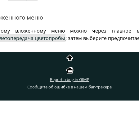
ложенного меню
этому вложенному меню можно через главное
ветопередача цветопробы
; затем выберите предпочита
Report a bug in GIMP
Сообщите об ошибке в нашем баг-трекере