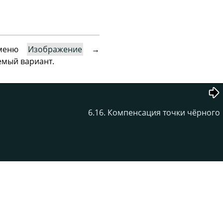
 меню
Изображение
→
емый вариант.
6.16. Компенсация точки чёрного