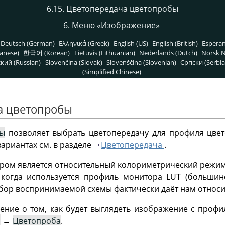
6.15. Цветопередача цветопробы
6. Меню
«
Изображение
»
Deutsch (German)
Ελληνικά (Greek)
English (US)
English (British)
Espera
anese)
한국어 (Korean)
Lietuvis (Lithuanian)
Nederlands (Dutch)
Norsk N
кий (Russian)
Slovenčina (Slovak)
Slovenščina (Slovenian)
Српски (Serbia
(Simplified Chinese)
а цветопробы
бы
позволяет выбрать цветопередачу для профиля цве
ариантах см. в разделе
Цветопередача
.
ром является относительный колориметрический режим
 когда используется профиль монитора LUT (больши
бор воспринимаемой схемы фактически даёт нам относ
ение о том, как будет выглядеть изображение с проф
→
Цветопроба
.