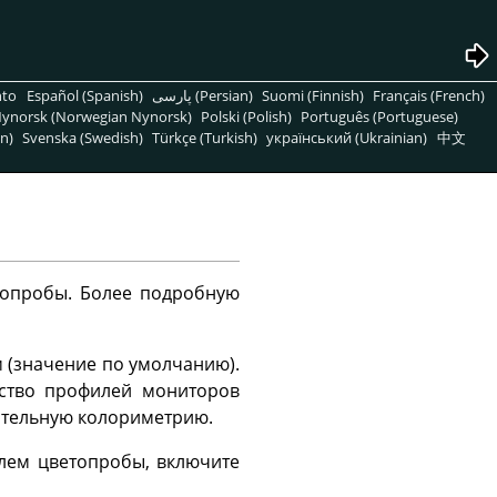
nto
Español (Spanish)
پارسی (Persian)
Suomi (Finnish)
Français (French)
ynorsk (Norwegian Nynorsk)
Polski (Polish)
Português (Portuguese)
n)
Svenska (Swedish)
Türkçe (Turkish)
український (Ukrainian)
中文
топробы. Более подробную
 (значение по умолчанию).
нство профилей мониторов
ительную колориметрию.
илем цветопробы, включите