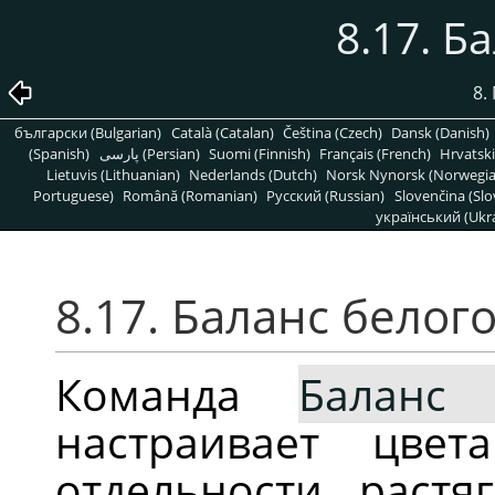
8.17. Б
8.
български (Bulgarian)
Català (Catalan)
Čeština (Czech)
Dansk (Danish)
(Spanish)
پارسی (Persian)
Suomi (Finnish)
Français (French)
Hrvatski
Lietuvis (Lithuanian)
Nederlands (Dutch)
Norsk Nynorsk (Norwegi
Portuguese)
Română (Romanian)
Pусский (Russian)
Slovenčina (Slo
український (Ukra
8.17. Баланс белог
Команда
Баланс 
настраивает цвет
отдельности растя