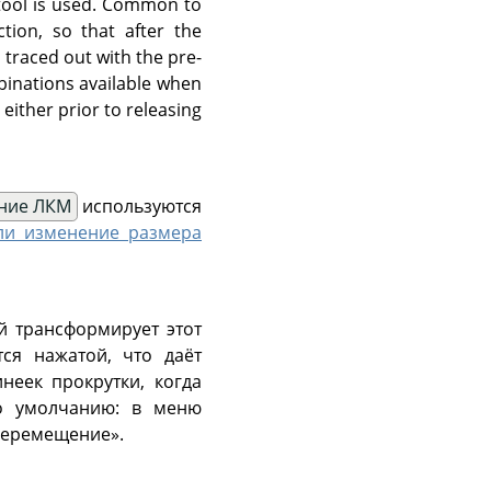
 tool is used. Common to
ction, so that after the
n traced out with the pre-
mbinations available when
either prior to releasing
ние ЛКМ
используются
ли изменение размера
й трансформирует этот
ся нажатой, что даёт
еек прокрутки, когда
о умолчанию: в меню
Перемещение».