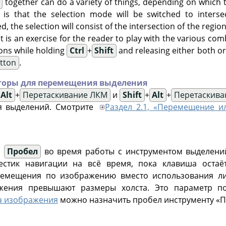
together can do a variety of things, depending on which
s is that the selection mode will be switched to interse
ed, the selection will consist of the intersection of the regio
 It is an exercise for the reader to play with the various co
ons while holding
Ctrl
+
Shift
and releasing either both or 
utton
.
оры для перемещения выделения
Alt
+
Перетаскивание ЛКМ
и
Shift
+
Alt
+
Перетаскива
я выделений. Смотрите
Раздел 2.1, «Перемещение и
и
Пробел
во время работы с инструментом выделени
естик навигации на всё время, пока клавиша остаёт
емещения по изображению вместо использования лин
жения превышают размеры холста. Это параметр п
а изображения
можно назначить пробел инструменту «