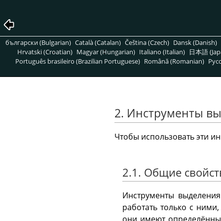
български (Bulgarian)
Català (Catalan)
Čeština (Czech)
Dansk (Danish)
Hrvatski (Croatian)
Magyar (Hungarian)
Italiano (Italian)
日本語 (Jap
Português brasileiro (Brazilian Portuguese)
Română (Romanian)
Pусс
2. Инструменты в
Чтобы использовать эти и
2.1. Общие свойст
Инструменты выделения
работать только с ними,
они имеют определённые