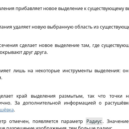
ления прибавляет новое выделение к существующему 
ания удаляет новую выбранную область из существующ
ечения сделает новое выделение там, где существую
окрывают друг друга.
лияет лишь на некоторые инструменты выделения: он
.
делает край выделения размытым, так что точки 
ично. За дополнительной информацией о растушёвке
ушёвка
.
етр отмечен, появляется параметр
Радиус
. Значени
ше разрешение изображения, тем больше радиус.