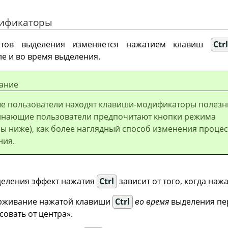
дификаторы
нтов выделения изменяется нажатием клавиш
Ctr
е и во время выделения.
ание
е пользователи находят клавиши-модификаторы полезн
инающие пользователи предпочитают кнопки режима
ы ниже), как более наглядный способ изменения процес
ния.
деления эффект нажатия
Ctrl
зависит от того, когда наж
ерживание нажатой клавиши
Ctrl
во время
выделения пер
совать от центра
»
.