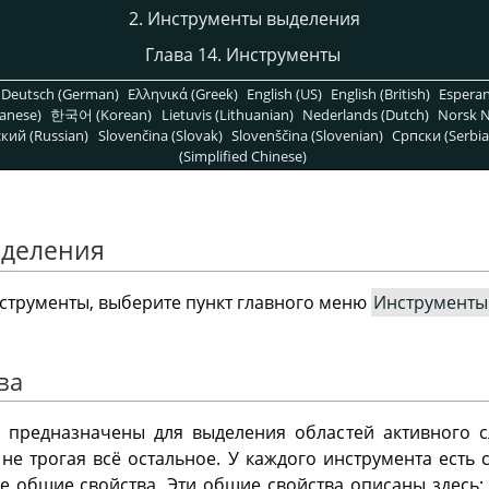
2. Инструменты выделения
Глава 14. Инструменты
Deutsch (German)
Ελληνικά (Greek)
English (US)
English (British)
Espera
anese)
한국어 (Korean)
Lietuvis (Lithuanian)
Nederlands (Dutch)
Norsk N
кий (Russian)
Slovenčina (Slovak)
Slovenščina (Slovenian)
Српски (Serbia
(Simplified Chinese)
ыделения
нструменты, выберите пункт главного меню
Инструменты
ва
 предназначены для выделения областей активного 
 не трогая всё остальное. У каждого инструмента есть 
 общие свойства. Эти общие свойства описаны здесь;