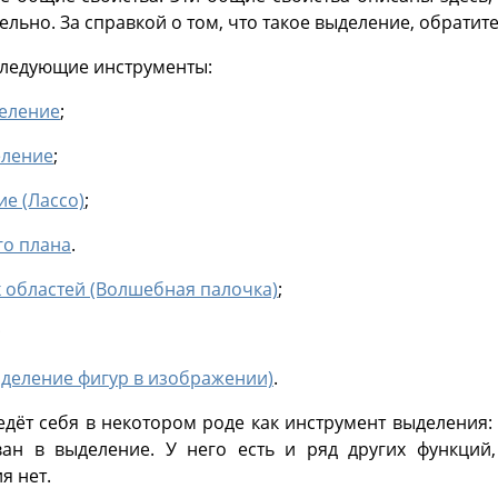
льно. За справкой о том, что такое выделение, обратите
следующие инструменты:
еление
;
еление
;
е (Лассо)
;
го плана
.
областей (Волшебная палочка)
;
;
деление фигур в изображении)
.
едёт себя в некотором роде как инструмент выделения:
ан в выделение. У него есть и ряд других функций
я нет.