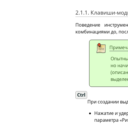
2.1.1. Клавиши-мо
Поведение инструме
комбинациями до, посл
Примеч
Опытны
но нач
(описан
выделе
Ctrl
При создании вы
Нажатие и уд
параметра
«
Ри