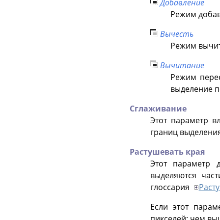
Добавление
Режим добав
Вычесть
Режим вычит
Вычитание
Режим перес
выделение п
Сглаживание
Этот параметр в
границ выделения
Растушевать края
Этот параметр 
выделяются част
глоссария
Раст
Если этот парам
пикселей: чем вы