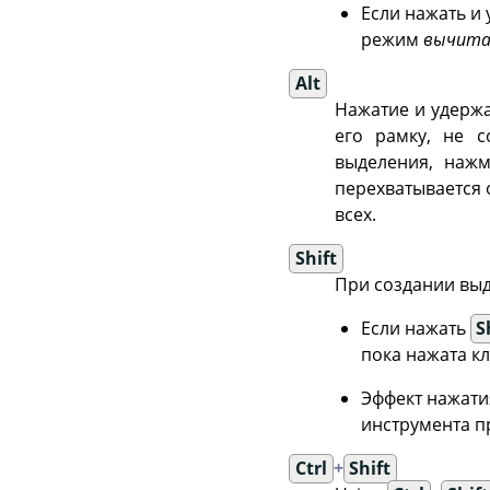
Если нажать и
режим
вычита
Alt
Нажатие и удерж
его рамку, не 
выделения, наж
перехватывается о
всех.
Shift
При создании вы
Если нажать
S
пока нажата к
Эффект нажат
инструмента п
Ctrl
+
Shift