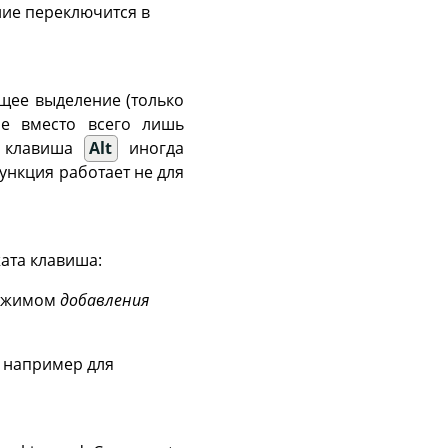
ие переключится в
щее выделение (только
ие вместо всего лишь
о клавиша
Alt
иногда
функция работает не для
жата клавиша:
режимом
добавления
: например для