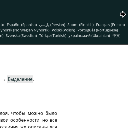
nto
Español (Spanish)
پارسی (Persian)
Suomi (Finnish)
Français (French)
ynorsk (Norwegian Nynorsk)
Polski (Polish)
Português (Portuguese)
n)
Svenska (Swedish)
Türkçe (Turkish)
український (Ukrainian)
中文
→
Выделение
.
слоя, чтобы можно было
свои особенности, но все
 отличия же описаны для