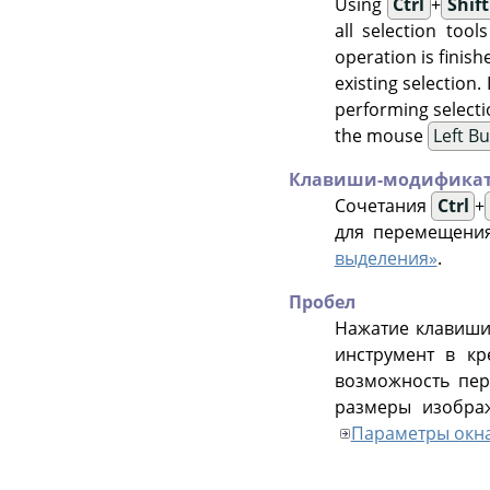
Using
Ctrl
+
Shift
all selection tool
operation is finish
existing selection.
performing selecti
the mouse
Left B
Клавиши-модификат
Сочетания
Ctrl
+
для перемещени
выделения»
.
Пробел
Нажатие клавиш
инструмент в кр
возможность пер
размеры изобра
Параметры окн