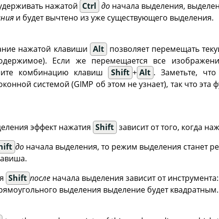
 удерживать нажатой
Ctrl
до
начала выделения, выделен
ния
и будет вычтено из уже существующего выделения.
ание нажатой клавиши
Alt
позволяет перемещать теку
содержимое). Если же перемещается все изображен
мите комбинацию клавиш
Shift
+
Alt
. Заметьте, чт
конной системой (GIMP об этом не узнает), так что эта 
деления эффект нажатия
Shift
зависит от того, когда на
hift
до
начала выделения, то режим выделения станет 
лавиша.
ия
Shift
после
начала выделения зависит от инструмента
рямоугольного выделения выделение будет квадратным.