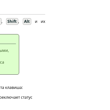
l
,
Shift
,
Alt
и их
ыми,
са
ата клавиша:
еключает статус