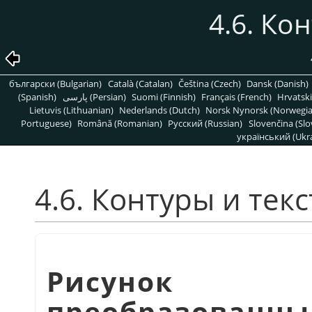
4.6. Ко
български (Bulgarian)
Català (Catalan)
Čeština (Czech)
Dansk (Danish)
(Spanish)
پارسی (Persian)
Suomi (Finnish)
Français (French)
Hrvatski
Lietuvis (Lithuanian)
Nederlands (Dutch)
Norsk Nynorsk (Norwegi
Portuguese)
Română (Romanian)
Pусский (Russian)
Slovenčina (Slo
український (Ukra
4.6. Контуры и текс
Рисунок 7
преобразованны