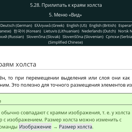
5.28. Прилипать к краям холста
5. Меню
«
Вид
»
Deutsch (German)
Ελληνικά (Greek)
English (US)
English (British)
Espera
anese)
한국어 (Korean)
Lietuvis (Lithuanian)
Nederlands (Dutch)
Norsk N
кий (Russian)
Slovenčina (Slovak)
Slovenščina (Slovenian)
Српски (Serbia
(Simplified Chinese)
раям холста
ён, то при перемещении выделения или слоя они как
 ним. Это полезно для точного размещения элементов и
е
 обычно совпадают с краями изображения, т. е. у холста
р с изображением. Размер холста можно изменить с
команды
Изображение
→
Размер холста
.