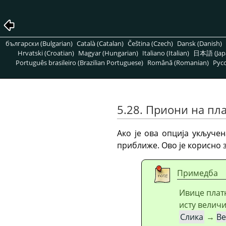
български (Bulgarian)
Català (Catalan)
Čeština (Czech)
Dansk (Danish)
Hrvatski (Croatian)
Magyar (Hungarian)
Italiano (Italian)
日本語 (Jap
Português brasileiro (Brazilian Portuguese)
Română (Romanian)
Pусс
5.28. Приони на пл
Ако је ова опција укључен
приближе. Ово је корисно 
Примедба
Ивице платн
исту величи
Слика
→
Ве