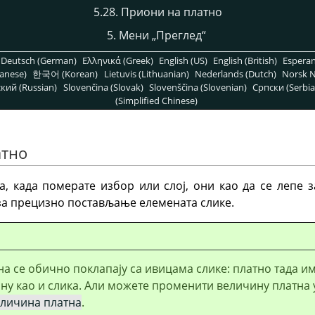
5.28. Приони на платно
5. Мени „Преглед“
Deutsch (German)
Ελληνικά (Greek)
English (US)
English (British)
Espera
anese)
한국어 (Korean)
Lietuvis (Lithuanian)
Nederlands (Dutch)
Norsk N
кий (Russian)
Slovenčina (Slovak)
Slovenščina (Slovenian)
Српски (Serbia
(Simplified Chinese)
атно
а, када померате избор или слој, они као да се лепе 
за прецизно постављање елемената слике.
а се обично поклапају са ивицама слике: платно тада и
ну као и слика. Али можете променити величину платна 
личина платна
.