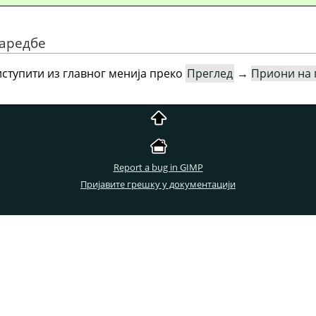
наредбе
ступити из главног менија преко
Преглед
→
Приони на 
Report a bug in GIMP
Пријавите грешку у документацији