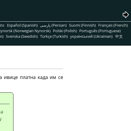
nto
Español (Spanish)
پارسی (Persian)
Suomi (Finnish)
Français (French)
ynorsk (Norwegian Nynorsk)
Polski (Polish)
Português (Portuguese)
n)
Svenska (Swedish)
Türkçe (Turkish)
український (Ukrainian)
中文
за ивице платна када им се
ма
у