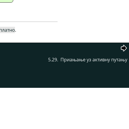
платно
.
5.29. Приањање уз активну путању