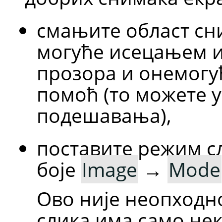
смањите област сн
могуће исецањем 
прозора и онемогу
помоћ (то можете у
подешавања),
поставите режим с
боје
Image
→
Mode
Ово није неопходн
слика има само нек