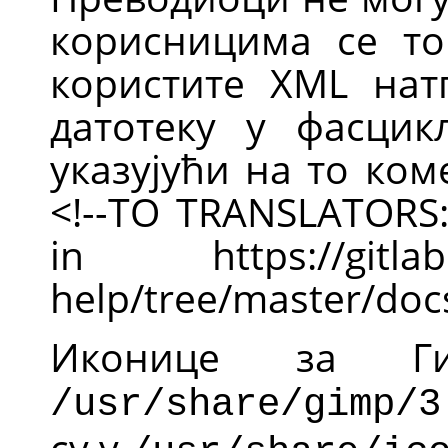
корисницима се то
користите XML натп
датотеку у фасци
указујући на то ко
<!--TO TRANSLATORS: 
in https://gitlab
help/tree/master/doc
Иконице за Г
/usr/share/gimp/3
су у