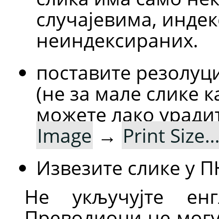
случајевима, индек
неиндексираних.
поставите резолуц
(не за мале слике к
можете лако уради
Image
→
Print Size
Извезите слике у П
Не укључујте енг
Преводиоци не могу