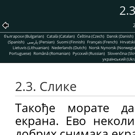
2.
български (Bulgarian)
Català (Catalan)
Čeština (Czech)
Dansk (Danish)
(Spanish)
پارسی (Persian)
Suomi (Finnish)
Français (French)
Hrvatski
Lietuvis (Lithuanian)
Nederlands (Dutch)
Norsk Nynorsk (Norwegi
Portuguese)
Română (Romanian)
Pусский (Russian)
Slovenčina (Slo
український (Ukra
2.3. Слике
Такође морате д
екрана. Ево некол
добрих снимака екр