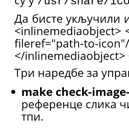
/usr/share/ic
Да бисте укључили и
<inlinemediaobject>
fileref="path-to-
</inlinemediaobject> 
Три наредбе за упр
make check-image-
референце слика чи
тпи.