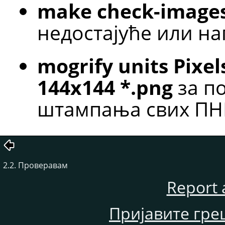
make check-image
недостајуће или на
mogrify units Pixel
144x144 *.png
за п
штампања свих ПНГ
2.2. Проверавам
Report 
Пријавите гре