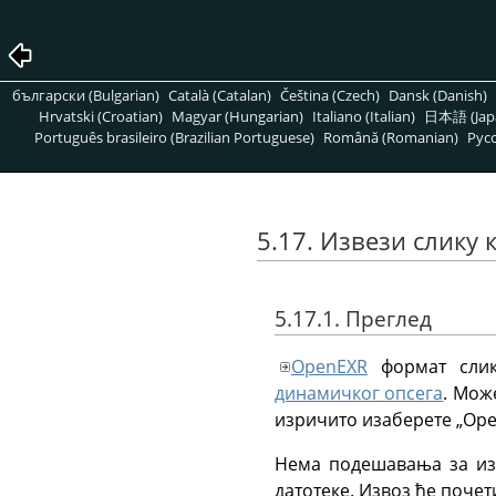
български (Bulgarian)
Català (Catalan)
Čeština (Czech)
Dansk (Danish)
Hrvatski (Croatian)
Magyar (Hungarian)
Italiano (Italian)
日本語 (Jap
Português brasileiro (Brazilian Portuguese)
Română (Romanian)
Pусс
5.17. Извези слику
5.17.1. Преглед
OpenEXR
формат слик
динамичког опсега
. Мож
изричито изаберете
„
Ope
Нема подешавања за изб
датотеке. Извоз ће почет