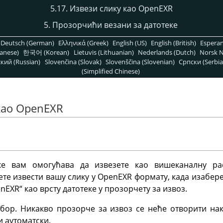
5.17. Извези слику као OpenEXR
5. Прозорчићи везани за датотеке
Deutsch (German)
Ελληνικά (Greek)
English (US)
English (British)
Espera
anese)
한국어 (Korean)
Lietuvis (Lithuanian)
Nederlands (Dutch)
Norsk N
кий (Russian)
Slovenčina (Slovak)
Slovenščina (Slovenian)
Српски (Serbia
(Simplified Chinese)
 као OpenEXR
е вам омогућава да извезете као вишеканалну ра
ете извести вашу слику у OpenEXR формату, када изаб
nEXR
“
као врсту датотеке у прозорчету за извоз.
ор. Никакво прозорче за извоз се неће отворити на
и аутоматски.