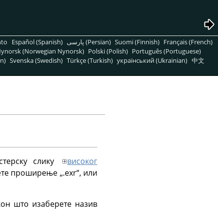
nto
Español (Spanish)
پارسی (Persian)
Suomi (Finnish)
Français (French)
ynorsk (Norwegian Nynorsk)
Polski (Polish)
Português (Portuguese)
n)
Svenska (Swedish)
Türkçe (Turkish)
український (Ukrainian)
中文
стерску слику
високог
ерете проширење
„
.exr
“
, или
кон што изаберете назив