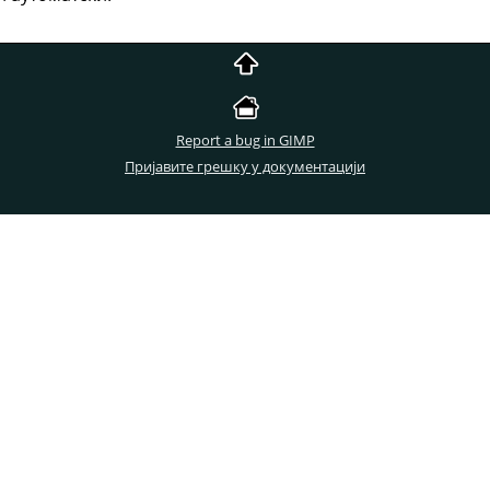
Report a bug in GIMP
Пријавите грешку у документацији