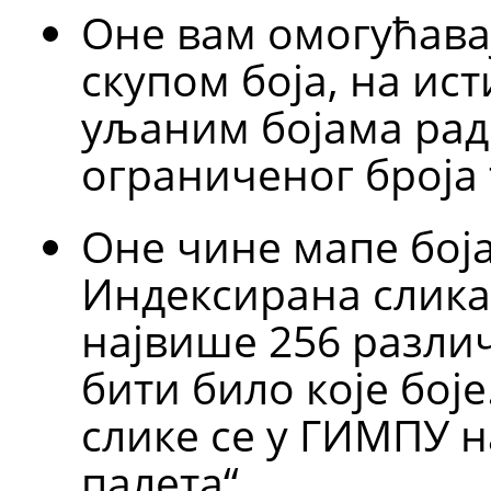
Оне вам омогућава
скупом боја, на ис
уљаним бојама ради
ограниченог броја 
Оне чине мапе бој
Индексирана слика
највише 256 различ
бити било које бој
слике се у
ГИМПУ
н
палета“.