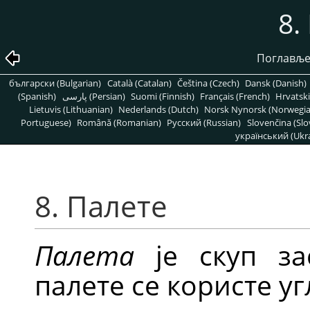
8.
Поглавље
български (Bulgarian)
Català (Catalan)
Čeština (Czech)
Dansk (Danish)
(Spanish)
پارسی (Persian)
Suomi (Finnish)
Français (French)
Hrvatski
Lietuvis (Lithuanian)
Nederlands (Dutch)
Norsk Nynorsk (Norwegi
Portuguese)
Română (Romanian)
Pусский (Russian)
Slovenčina (Slo
український (Ukra
8. Палете
Палета
је скуп за
палете се користе уг