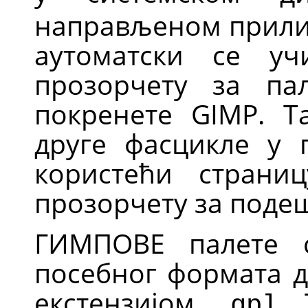
направљеном прили
аутоматски се уч
прозорчету за па
покренете
GIMP
. Т
друге фасцикле у 
користећи стран
прозорчету за поде
ГИМПОВЕ
палете с
посебног формата д
екстензијом
. 
.gpl