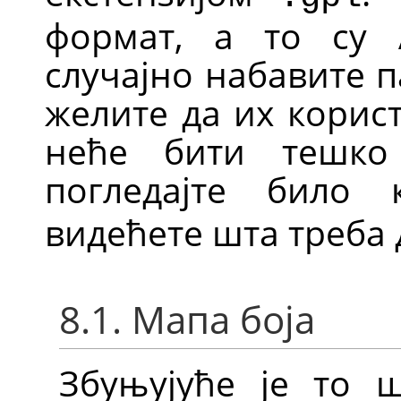
формат, а то су A
случајно набавите п
желите да их корис
неће бити тешко
погледајте било
видећете шта треба 
8.1. Мапа боја
Збуњујуће је то