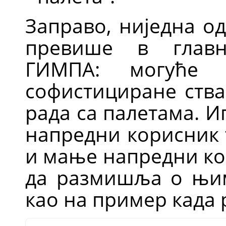
Заправо, ниједна о
превише в глав
ГИМПА
: могуће 
софистициране ств
рада са палетама. И
напредни корисник 
и мање напредни ко
да размишља о њим
као на пример када 