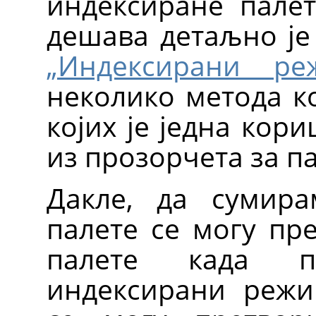
индексиране палет
дешава детаљно је
„Индексирани ре
неколико метода ко
којих је једна кор
из прозорчета за па
Дакле, да сумира
палете се могу пр
палете када п
индексирани режи