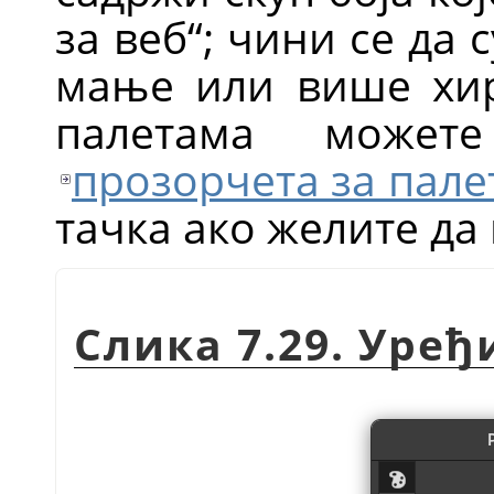
за веб“; чини се да
мање или више хир
палетама может
прозорчета за пале
тачка ако желите да
Слика 7.29. Уре