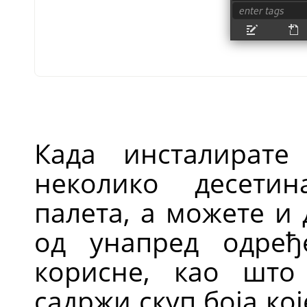
Када инсталират
неколико десети
палета, а можете и
од унапред одређ
корисне, као што 
садржи скуп боја ко