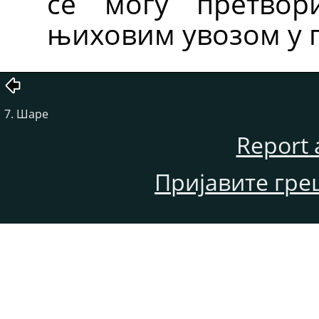
се могу претвор
њиховим увозом у п
7. Шаре
Report 
Пријавите гре