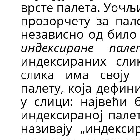
врсте палета. Уочљ
прозорчету за пале
независно од било 
индексиране пале
индексираних сли
слика има своју 
палету, која дефин
у слици: највећи 
индексираној палет
називају „индексир