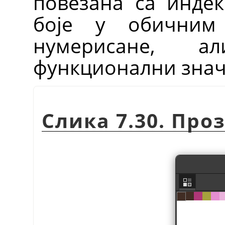
повезана са индек
боје у обичним
нумерисане, а
функционални знача
Слика 7.30. Про