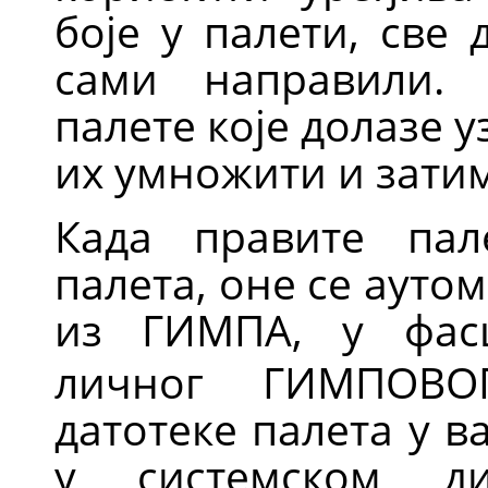
боје у палети, све 
сами направили.
палете које долазе у
их умножити и затим
Када правите пал
палета, оне се ауто
из
ГИМПА
, у фа
личног
ГИМПОВО
датотеке палета у 
у системском д