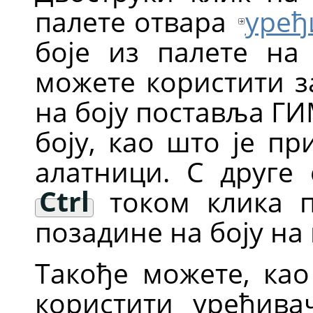
палете отвара
уређ
боје из палете на 
можете користити з
на боју поставља
ГИ
боју, као што је пр
алатници. С друге 
Ctrl
током клика 
позадине на боју на 
Такође можете, као
користити уређива