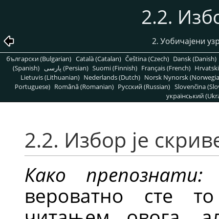
2.2. Изб
2. Уобичајени у
български (Bulgarian)
Català (Catalan)
Čeština (Czech)
Dansk (Danish)
(Spanish)
پارسی (Persian)
Suomi (Finnish)
Français (French)
Hrvatski
Lietuvis (Lithuanian)
Nederlands (Dutch)
Norsk Nynorsk (Norwegi
Portuguese)
Română (Romanian)
Pусский (Russian)
Slovenčina (Slo
український (Ukra
2.2. Избор је скрив
Како препознати:
А
вероватно сте т
читањем овога, а