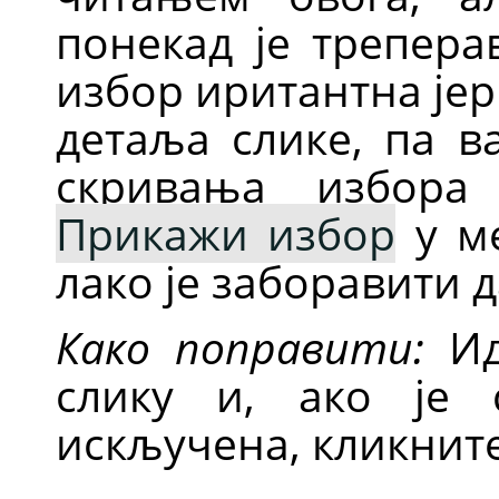
понекад је трепера
избор иритантна је
детаља слике, па 
скривања избора
Прикажи избор
у м
лако је заборавити д
Како поправити:
Ид
слику и, ако је
искључена, кликните