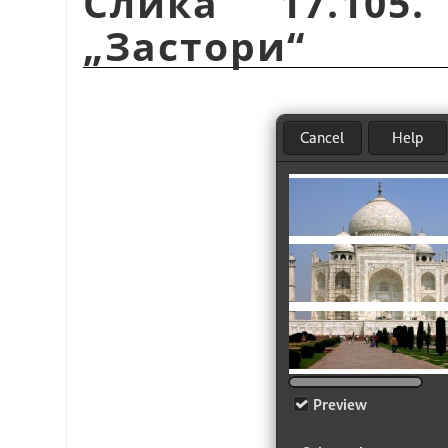
Слика 17.105
„
Застори
“