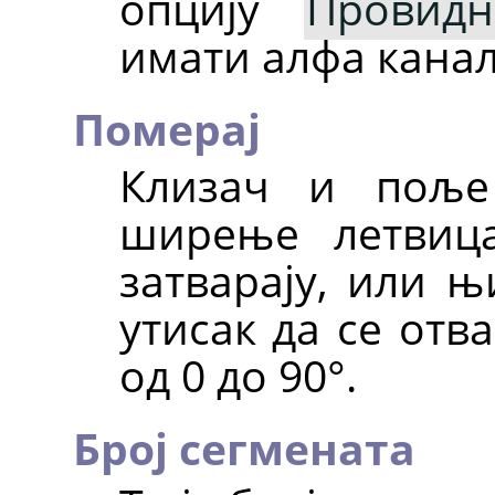
опцију
Провидн
имати алфа канал
Померај
Клизач и поље
ширење летвица
затварају, или њ
утисак да се отв
од 0 до 90°.
Број сегмената