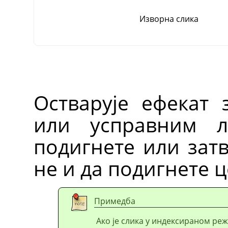
Изворна слика
Остварује ефекат 
или усправним л
подигнете или затв
не и да подигнете ц
Примедба
Ако је слика у индексираном реж