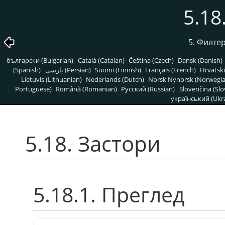
5.18
5. Филте
български (Bulgarian)
Català (Catalan)
Čeština (Czech)
Dansk (Danish)
(Spanish)
پارسی (Persian)
Suomi (Finnish)
Français (French)
Hrvatski
Lietuvis (Lithuanian)
Nederlands (Dutch)
Norsk Nynorsk (Norwegi
Portuguese)
Română (Romanian)
Pусский (Russian)
Slovenčina (Slo
український (Ukra
5.18. Застори
5.18.1. Преглед