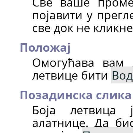
Све ваше пром
појавити у прегл
све док не кликн
Положај
Омогућава вам 
летвице бити
Вод
Позадинска слика
Боја летвица 
алатнице. Да би