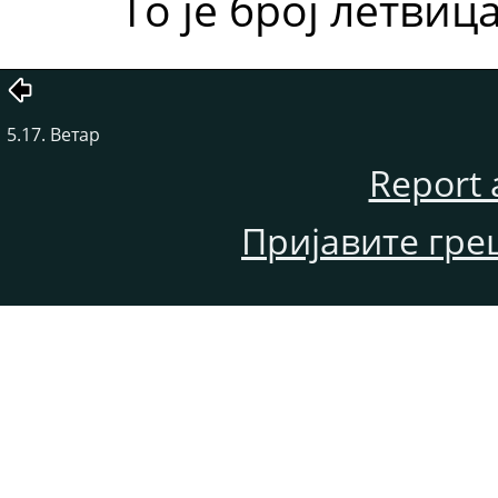
То је број летвица
5.17. Ветар
Report 
Пријавите гре